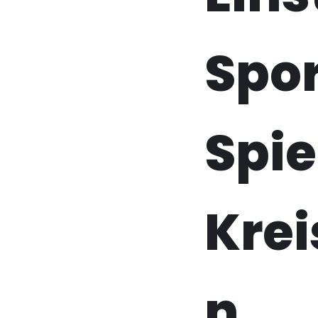
Spo
Spie
Krei
n