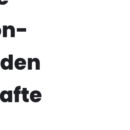
on-
 den
afte