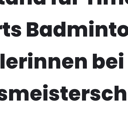
rts Badmint
lerinnen bei
smeistersch