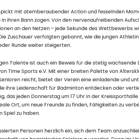
spickt mit atemberaubender Action und fesselnden Mome
le in ihren Bann zogen. Von den nervenaufreibenden Aufsc
tionen an den Netzen – jede Sekunde des Wettbewerbs wa
ie Zuschauer verfolgten gebannt, wie die jungen Athletin
eder Runde weiter steigerten.
ngen Talente ist auch ein Beweis für die stetig wachsend
 Time Sports e.V. Mit einer breiten Palette von Alterskl
Senioren reicht, bietet der Verein eine einladende und u
die ihre Leidenschaft für Badminton entdecken oder vert
ng, das jeden Donnerstag um 17 Uhr in der Kreissporthall
 ideale Ort, um neue Freunde zu finden, Fähigkeiten zu ver
Spiel zu haben.
essierten Personen herzlich ein, sich dem Team anzuschlie