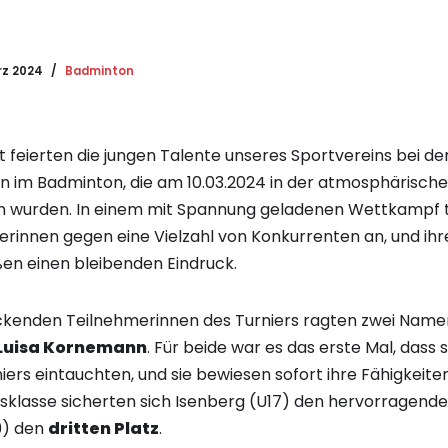
rz 2024
Badminton
t feierten die jungen Talente unseres Sportvereins bei de
n im Badminton, die am 10.03.2024 in der atmosphärische
 wurden. In einem mit Spannung geladenen Wettkampf t
erinnen gegen eine Vielzahl von Konkurrenten an, und i
ßen einen bleibenden Eindruck.
ckenden Teilnehmerinnen des Turniers ragten zwei Name
Luisa Kornemann
. Für beide war es das erste Mal, dass 
ers eintauchten, und sie bewiesen sofort ihre Fähigkeiten
ersklasse sicherten sich Isenberg (U17) den hervorragend
9) den
dritten Platz
.