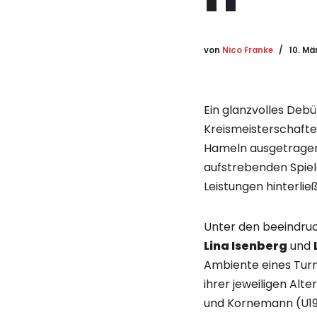
von
Nico Franke
10. Mä
Ein glanzvolles Debü
Kreismeisterschafte
Hameln ausgetragen
aufstrebenden Spiel
Leistungen hinterlie
Unter den beeindru
Lina Isenberg
und
Ambiente eines Turni
ihrer jeweiligen Alt
und Kornemann (U1