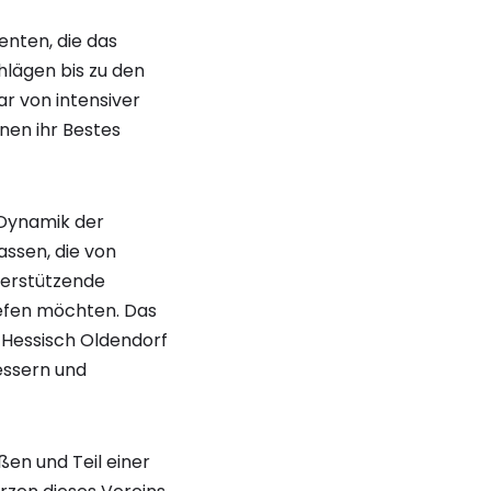
nten, die das
hlägen bis zu den
r von intensiver
nen ihr Bestes
e Dynamik der
assen, die von
nterstützende
iefen möchten. Das
e Hessisch Oldendorf
bessern und
ßen und Teil einer