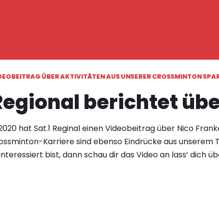
DEOBEITRAG ÜBER AKTIVITÄTEN AUS UNSERER CROSSMINTON SPA
Regional berichtet üb
2020 hat Sat.1 Reginal einen Videobeitrag über Nico Franke
ossminton-Karriere sind ebenso Eindrücke aus unserem Tr
nteressiert bist, dann schau dir das Video an lass‘ dich ü