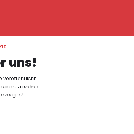
RTE
er uns!
 veröffentlicht.
aining zu sehen.
berzeugen!