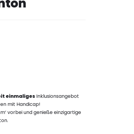
nton
it einmaliges
Inklusionsangebot
ten mit Handicap!
m‘ vorbei und genieße einzigartige
ton.