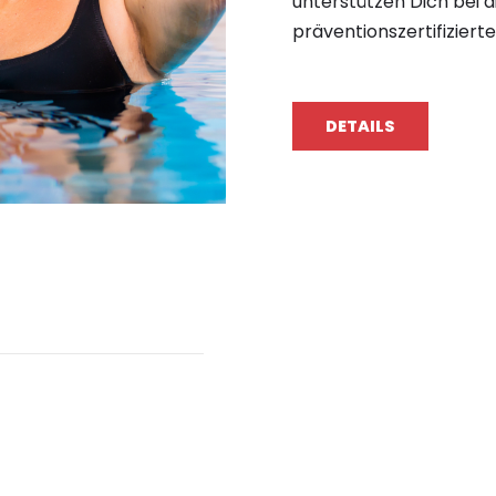
unterstützen Dich bei
präventionszertifiziert
DETAILS