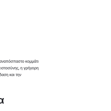
ί αναπόσπαστο κομμάτι
πιστοσύνης, η γρήγορη
δαση και την
α