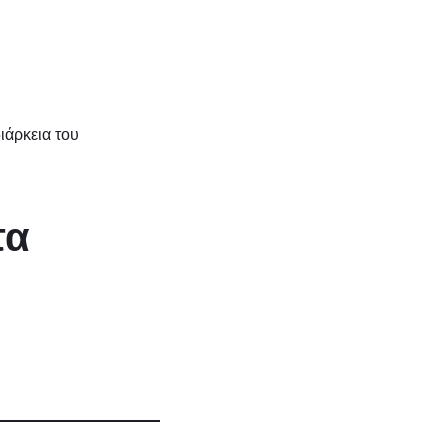
ιάρκεια του
τα