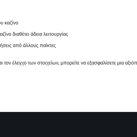
ου καζίνο
αζίνο διαθέτει άδεια λειτουργίας
ήσεις από άλλους παίκτες
 τον έλεγχο των στοιχείων, μπορείτε να εξασφαλίσετε μια αξιόπ