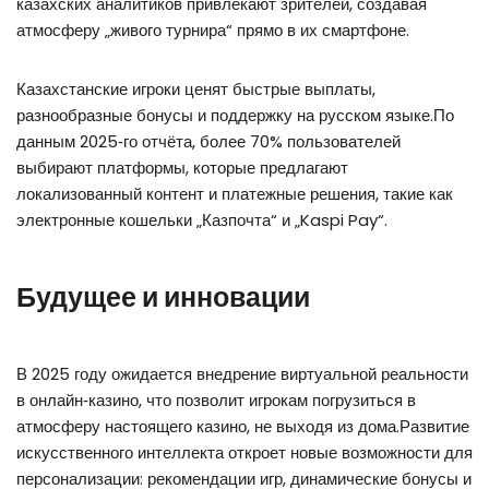
казахских аналитиков привлекают зрителей, создавая
атмосферу „живого турнира“ прямо в их смартфоне.
Казахстанские игроки ценят быстрые выплаты,
разнообразные бонусы и поддержку на русском языке.По
данным 2025‑го отчёта, более 70% пользователей
выбирают платформы, которые предлагают
локализованный контент и платежные решения, такие как
электронные кошельки „Казпочта“ и „Kaspi Pay“.
Будущее и инновации
В 2025 году ожидается внедрение виртуальной реальности
в онлайн‑казино, что позволит игрокам погрузиться в
атмосферу настоящего казино, не выходя из дома.Развитие
искусственного интеллекта откроет новые возможности для
персонализации: рекомендации игр, динамические бонусы и