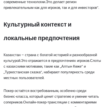
современные технологии.Это делает регион
привлекательным как для игроков, так и для инвесторов“.
Культурный контекст и
локальные предпочтения
Казахстан – страна с богатой историей и разнообразной
культурой.Это отражается в предпочтениях игроков.Слоты
с казахскими мотивами, такие как „Алтын Көже“ и
„Туркестанская сказка“, набирают популярность среди
местных пользователей.
Покер остаётся востребованным, особенно среди
бизнес‑класса, который ценит стратегию и умение читать
соперников.Онлайн‑покер‑трансляции с комментариями