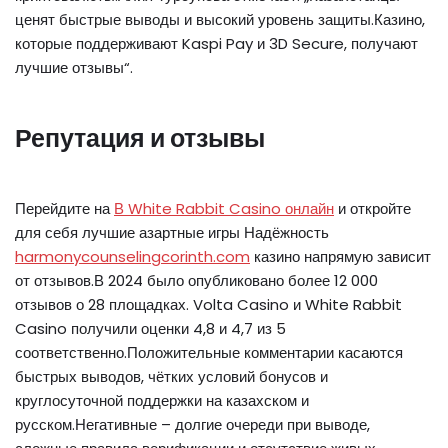
ценят быстрые выводы и высокий уровень защиты.Казино,
которые поддерживают Kaspi Pay и 3D Secure, получают
лучшие отзывы“.
Репутация и отзывы
Перейдите на
В White Rabbit Casino онлайн
и откройте
для себя лучшие азартные игры Надёжность
harmonycounselingcorinth.com
казино напрямую зависит
от отзывов.В 2024 было опубликовано более 12 000
отзывов о 28 площадках. Volta Casino и White Rabbit
Casino получили оценки 4,8 и 4,7 из 5
соответственно.Положительные комментарии касаются
быстрых выводов, чётких условий бонусов и
круглосуточной поддержки на казахском и
русском.Негативные – долгие очереди при выводе,