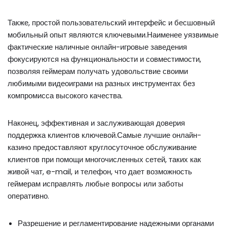
Также, простой пользовательский интерфейс и бесшовный
мобильный опыт являются ключевыми.Наименее уязвимые
фактические наличные онлайн-игровые заведения
фокусируются на функциональности и совместимости,
позволяя геймерам получать удовольствие своими
любимыми видеоиграми на разных инструментах без
компромисса высокого качества.
Наконец, эффективная и заслуживающая доверия
поддержка клиентов ключевой.Самые лучшие онлайн-
казино предоставляют круглосуточное обслуживание
клиентов при помощи многочисленных сетей, таких как
живой чат, e-mail, и телефон, что дает возможность
геймерам исправлять любые вопросы или заботы
оперативно.
Разрешение и регламентирование надежными органами