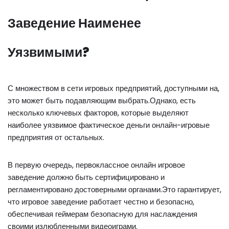
Заведение Наименее
Уязвимыми?
С множеством в сети игровых предприятий, доступными на,
это может быть подавляющим выбрать.Однако, есть
несколько ключевых факторов, которые выделяют
наиболее уязвимое фактическое деньги онлайн-игровые
предприятия от остальных.
В первую очередь, первоклассное онлайн игровое
заведение должно быть сертифицировано и
регламентировано достоверными органами.Это гарантирует,
что игровое заведение работает честно и безопасно,
обеспечивая геймерам безопасную для наслаждения
своими излюбленными видеоиграми.