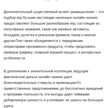
Дополнительный существенный аспект размышления – это
подбор игр.Лучшие настоящие наличные онлайн-казино
предоставляют большое разнообразие игр, состоящие из
популярные названия, такие как игровые автоматы,
блэкджек, рулетка в реальном времени, покер и многое
другое.Они также объединяются с передовыми
операторами програмного продукта, чтобы предложить
премиум графику, плавный игровой процесс и интересные
особенности.
В дополнение к значительной коллекции, ведущие
фактические деньги онлайн-казино дают
благотворительные стимулы и промоакции.От
приветственных предложениями, до бесплатных вращений
и программ лояльности, эти выгоды дают геймерам
добавленную ценность и усиливают их шансы на большую
удачу.