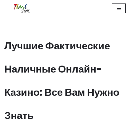
Zum
Inhalt
springen
Лучшие Фактические
Наличные Онлайн-
Казино: Все Вам Нужно
Знать