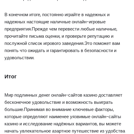
В конечном итоге, постоянно играйте в надежных и
надежных настоящие наличные онлайн-игровые
предприятия.Прежде чем перевести любые наличные,
прочитайте письма оценки, и проверьте репутацию и
послужной список игрового заведения.Это поможет вам
понять что ожидать и гарантировать в безопасности и
удовольствии.
Итог
Мир подлинных денег онлайн-сайтов казино доставляет
бесконечное удовольствие и возможность выиграть
большие.Принимая во внимание ключевые факторы,
которые определяют наименее уязвимые онлайн-сайты
казино и исследование надёжных вариантов, вы можете
начать увлекательное азартное путешествие из удобства