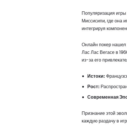
Популяризация игры 
Миссисипи, где она 
интегрируя компонент
Онлайн покер нашел 
Лас Лас Вегасе в 196
из-за его привлекат
Истоки:
Французск
Рост:
Распростран
Современная Эпо
Признание этой эвол
каждую раздачу в иг