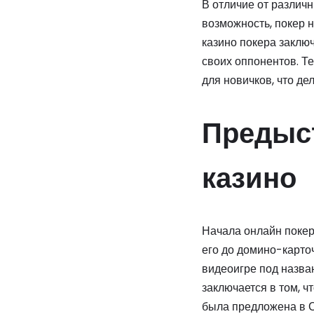
В отличие от различн
возможность, покер 
казино покера заклю
своих оппонентов. Те
для новичков, что де
Предыст
казино
Начала онлайн покер
его до домино-карточ
видеоигре под назва
заключается в том, ч
была предложена в С