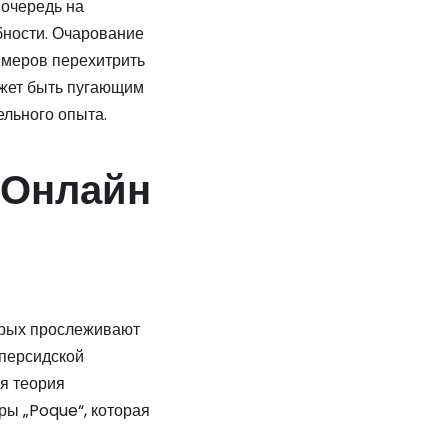
 очередь на
бности. Очарование
ймеров перехитрить
ожет быть пугающим
ельного опыта.
 Онлайн
орых прослеживают
 персидской
я теория
ры „Poque“, которая