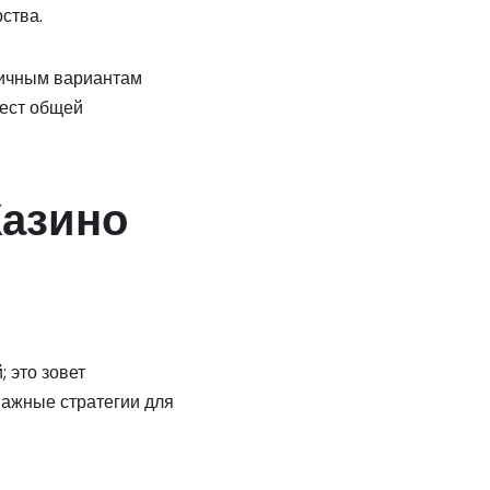
ства.
личным вариантам
тест общей
Казино
 это зовет
важные стратегии для