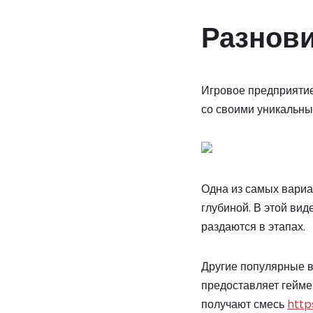
Разнови
Игровое предприятие
со своими уникальны
Одна из самых вариан
глубиной. В этой вид
раздаются в этапах.
Другие популярные в
предоставляет гейме
получают смесь
http