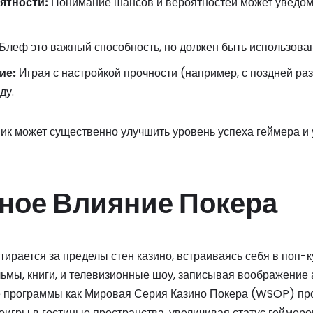
ятности:
Понимание шансов и вероятностей может уведом
Блеф это важный способность, но должен быть использован
ие:
Играя с настройкой прочности (например, с поздней р
ду.
ник может существенно улучшить уровень успеха геймера и
ное Влияние Покера
ирается за пределы стен казино, встраиваясь себя в поп-к
мы, книги, и телевизионные шоу, записывая воображение 
е программы как Мировая Серия Казино Покера (WSOP) пр
оигры в гостиные пространства, увеличивая статус геймер