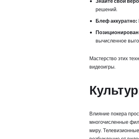
Знайте свои веро
решений.
Блеф аккуратно:
Позиционирован
вычисленное выго
Мастерство этих тех
видеоигры.
Культур
Влияние покера прост
многочисленные филь
миру. Телевизионны
возбуждение от виде