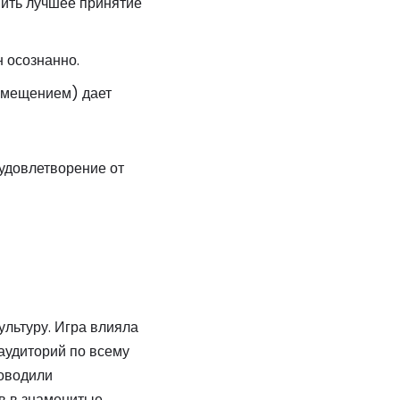
ить лучшее принятие
 осознанно.
азмещением) дает
 удовлетворение от
ультуру. Игра влияла
аудиторий по всему
оводили
ов в знаменитые