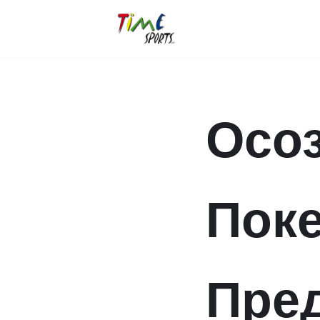
Zum
Inhalt
springen
Осоз
Поке
Пре