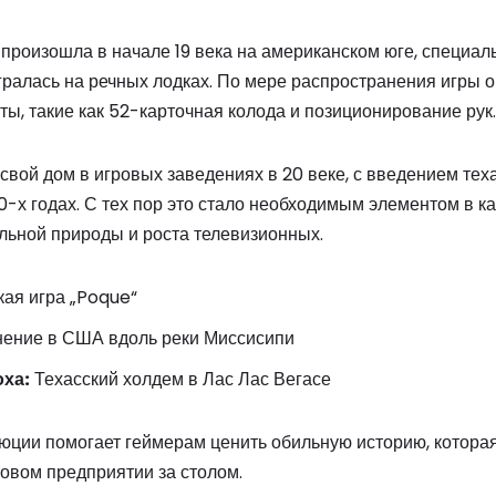
произошла в начале 19 века на американском юге, специал
игралась на речных лодках. По мере распространения игры 
ы, такие как 52-карточная колода и позиционирование рук.
свой дом в игровых заведениях в 20 веке, с введением тех
0-х годах. С тех пор это стало необходимым элементом в к
ельной природы и роста телевизионных.
ая игра „Poque“
ение в США вдоль реки Миссисипи
ха:
Техасский холдем в Лас Лас Вегасе
юции помогает геймерам ценить обильную историю, котора
ровом предприятии за столом.