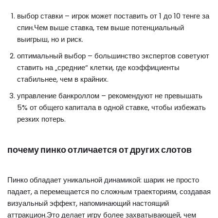
выбор ставки – игрок может поставить от 1 до 10 тенге за
спин.Чем выше ставка, тем выше потенциальный
выигрыш, но и риск.
оптимальный выбор – большинство экспертов советуют
ставить на „средние“ клетки, где коэффициенты
стабильнее, чем в крайних.
управление банкроллом – рекомендуют не превышать
5% от общего капитала в одной ставке, чтобы избежать
резких потерь.
почему пинко отличается от других слотов
Пинко обладает уникальной динамикой: шарик не просто
падает, а перемещается по сложным траекториям, создавая
визуальный эффект, напоминающий настоящий
аттракцион.Это делает игру более захватывающей, чем