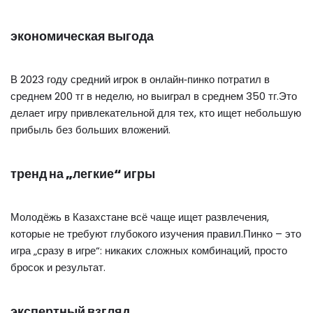
экономическая выгода
В 2023 году средний игрок в онлайн‑пинко потратил в
среднем 200 тг в неделю, но выиграл в среднем 350 тг.Это
делает игру привлекательной для тех, кто ищет небольшую
прибыль без больших вложений.
тренд на „легкие“ игры
Молодёжь в Казахстане всё чаще ищет развлечения,
которые не требуют глубокого изучения правил.Пинко – это
игра „сразу в игре“: никаких сложных комбинаций, просто
бросок и результат.
экспертный взгляд