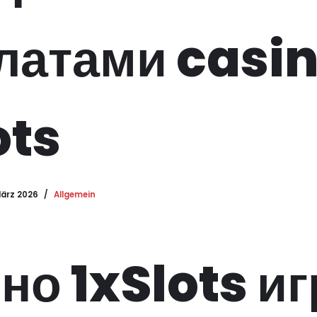
латами casi
ots
März 2026
Allgemein
но 1xSlots и