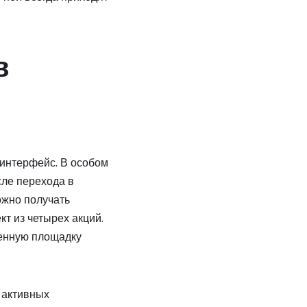
в
интерфейс. В особом
сле перехода в
ожно получать
т из четырех акций.
менную площадку
 активных