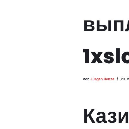
вып
1xsl
von
Jürgen Henze
23. 
Кази