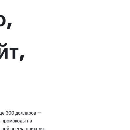
о,
йт,
еще 300 долларов —
я промокоды на
В ней всегда приходят