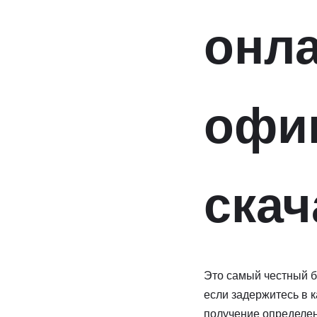
онла
офи
скач
Это самый честный б
если задержитесь в к
получение определенн