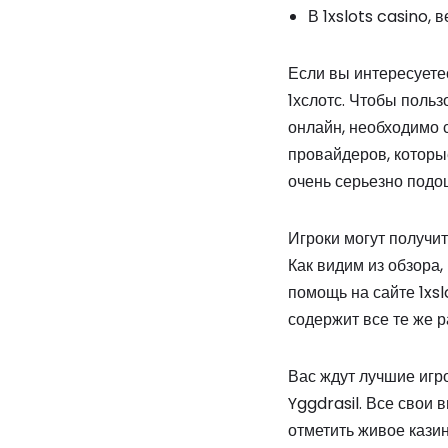
В 1xslots casino,
Если вы интересуете
1хслотс. Чтобы польз
онлайн, необходимо 
провайдеров, которы
очень серьезно подо
Игроки могут получит
Как видим из обзора,
помощь на сайте 1xs
содержит все те же р
Вас ждут лучшие игро
Yggdrasil. Все свои 
отметить живое кази