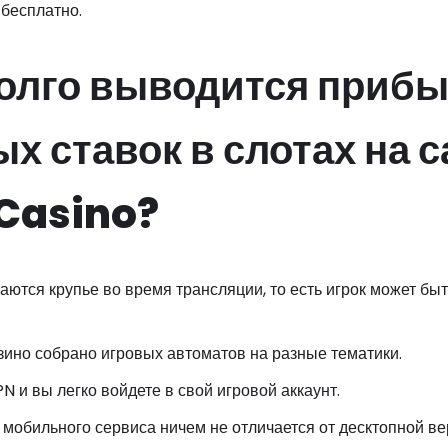
 бесплатно.
олго выводится прибы
х ставок в слотах на с
 Casino?
ются крупье во время трансляции, то есть игрок может быт
зино собрано игровых автоматов на разные тематики.
N и вы легко войдете в свой игровой аккаунт.
мобильного сервиса ничем не отличается от десктопной ве