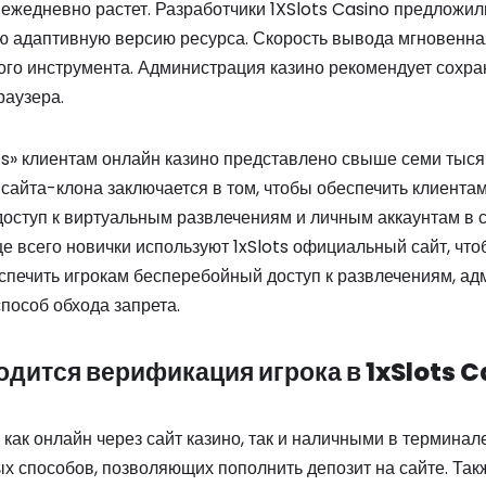
 ежедневно растет. Разработчики 1XSlots Casino предложил
ю адаптивную версию ресурса. Скорость вывода мгновенна
го инструмента. Администрация казино рекомендует сохра
раузера.
ts» клиентам онлайн казино представлено свыше семи тыс
 сайта-клона заключается в том, чтобы обеспечить клиента
оступ к виртуальным развлечениям и личным аккаунтам в 
е всего новички используют 1xSlots официальный сайт, что
спечить игрокам бесперебойный доступ к развлечениям, ад
пособ обхода запрета.
одится верификация игрока в 1xSlots C
как онлайн через сайт казино, так и наличными в терминале
ых способов, позволяющих пополнить депозит на сайте. Так