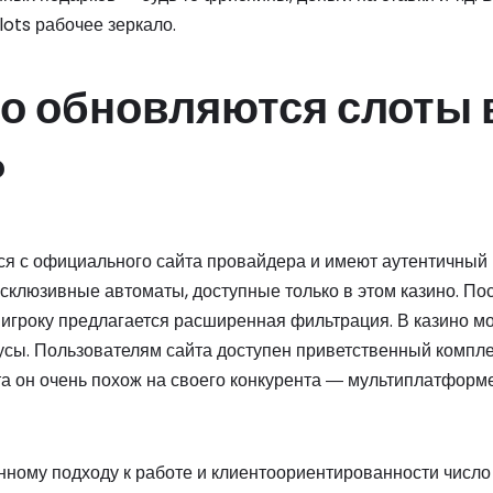
lots рабочее зеркало.
то обновляются слоты 
?
я с официального сайта провайдера и имеют аутентичный 
ксклюзивные автоматы, доступные только в этом казино. По
 игроку предлагается расширенная фильтрация. В казино м
сы. Пользователям сайта доступен приветственный комплек
а он очень похож на своего конкурента ― мультиплатфор
нному подходу к работе и клиентоориентированности число