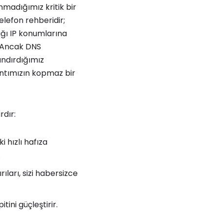
madığımız kritik bir
lefon rehberidir;
dığı IP konumlarına
r. Ancak DNS
andırdığımız
şantımızın kopmaz bir
dır:
i hızlı hafıza
.
ları, sizi habersizce
tini güçleştirir.