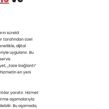
rın sürekli
ar tarafından özel
llikle, dijital
iyle uygulanır. Bu
servis
et, „taze bağlantı“
z hizmetin en yeni
tılar yaratır. Hizmet
ndirme aşamalarıyla
lebilir. Bu aşamada,