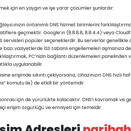
çmek için en yaygın ve işe yarar çözümler şunlardır:
ğlayıcınızın öntanımlı DNS hizmet birimlerini farklılaştırma
natiflere geçmektir. Google’ın (8.8.8.8, 8.8.4.4) veya Cloudfla
 servisleri popüler seçeneklerdir. Bu serverlar genellikle 
e bazı vaziyetlerde İSS tabanlı engellemeleri aşmanıza des
rklılaştırmak, PC’nizin bağlantı düzenlemeleri panelinde
ıkla uygulanabilir.
esine erişimde sıkıntı çekiyorsanız, cihazınızın DNS hızlı ha
ns“ komutu ile) de etkili bir yöntemdir.
sonrası için de yürürlükte kalacaktır. DNS’i kavramak ve g
çi erişim özgürlüğü ve emniyeti için temeldir.
işim Adresleri
paribah