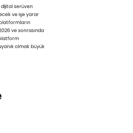
dijital serüven
recek ve işe yarar
 platformların
, 2026 ve sonrasında
 platform
ı uyanık olmak büyük
e