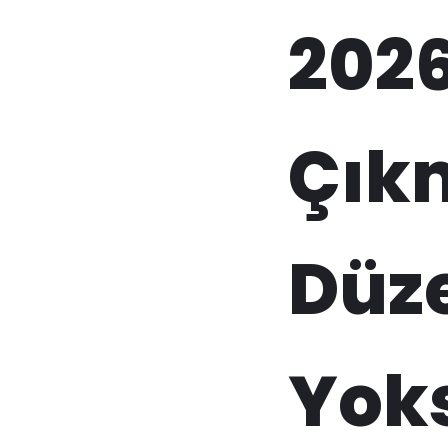
202
Çık
Düze
Yoks