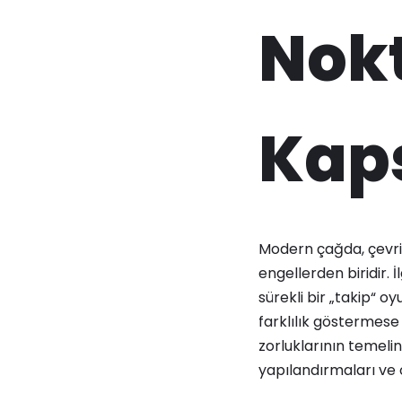
Nokt
Kaps
Modern çağda, çevrimi
engellerden biridir. İ
sürekli bir „takip“ 
farklılık göstermese
zorluklarının temel
yapılandırmaları ve 