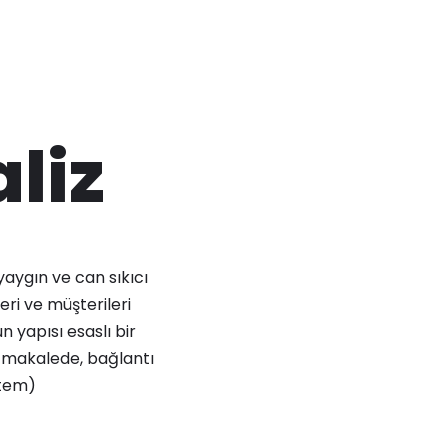
liz
yaygın ve can sıkıcı
leri ve müşterileri
 yapısı esaslı bir
Bu makalede, bağlantı
stem)