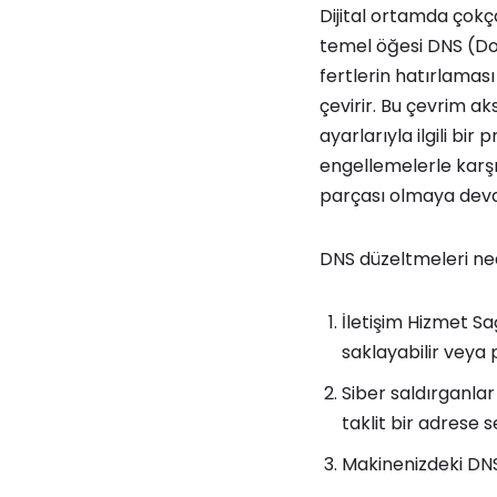
Dijital ortamda çokç
temel öğesi DNS (Do
fertlerin hatırlaması
çevirir. Bu çevrim ak
ayarlarıyla ilgili b
engellemelerle karşı
parçası olmaya dev
DNS düzeltmeleri ned
İletişim Hizmet Sağ
saklayabilir veya p
Siber saldırganlar
taklit bir adrese s
Makinenizdeki DNS h