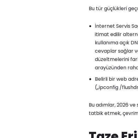
Bu tür güçlükleri ge
İnternet Servis Sa
itimat edilir alter
kullanıma açık DNS
cevaplar sağlar v
düzeltmelerini fa
arayüzünden rahatl
Belirli bir web adr
(„ipconfig /flushd
Bu adımlar, 2026 ve 
tatbik etmek, çevrimi
Taze Er