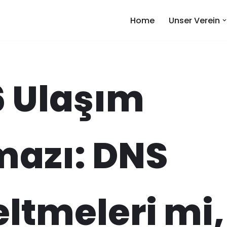
Home
Unser Verein
6 Ulaşım
mazı: DNS
ltmeleri mi,