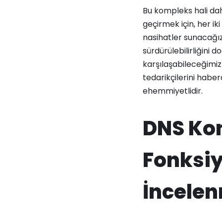
Bu kompleks hali daha
geçirmek için, her ik
nasihatler sunacağız.
sürdürülebilirliğini
karşılaşabileceğimiz
tedarikçilerini habe
ehemmiyetlidir.
DNS Kon
Fonksiy
İncele