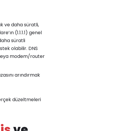
k ve daha süratli,
re’ın (1.1.1.1) genel
daha süratli
tek olabilir. DNS
n veya modem/router
fızasını arındırmak
erçek düzeltmeleri
is
ve