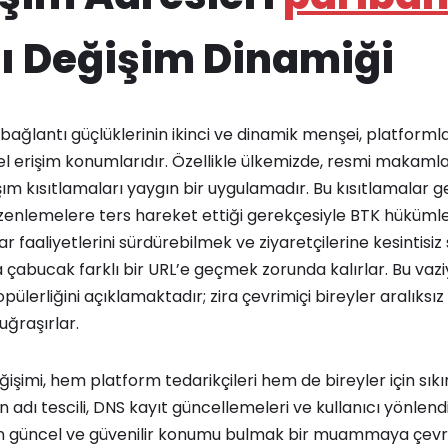
ı Değişim Dinamiği
bağlantı güçlüklerinin ikinci ve dinamik menşei, platformla
el erişim konumlarıdır. Özellikle ülkemizde, resmi makaml
m kısıtlamaları yaygın bir uygulamadır. Bu kısıtlamalar gene
zenlemelere ters hareket ettiği gerekçesiyle BTK hükümler
r faaliyetlerini sürdürebilmek ve ziyaretçilerine kesintisiz 
çabucak farklı bir URL’e geçmek zorunda kalırlar. Bu vaziy
pülerliğini açıklamaktadır; zira çevrimiçi bireyler aralıksı
ğraşırlar.
şimi, hem platform tedarikçileri hem de bireyler için sıkın
an adı tescili, DNS kayıt güncellemeleri ve kullanıcı yönle
için güncel ve güvenilir konumu bulmak bir muammaya çevri