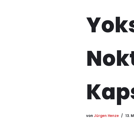
Yoks
Nokt
Kaps
von
Jürgen Henze
13. 