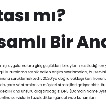
ası mı?
amlı Bir Ana
çi uygulamalara giriş güçlükleri, bireylerin rastladığı en 
lgili kurumlarca tatbik edilen erişim sınırlamaları, bu servis
oyununa sürüklemektedir. 2026’ya doğru yaklaşırken, konunun
 de, çare yöntemleri ve müşteri stratejileri gelişecektir. 
indeki iki ana unsuru araştıracağız: DNS (Domain Name Sy
online servislerin tazeledikleri güncel web konumları.