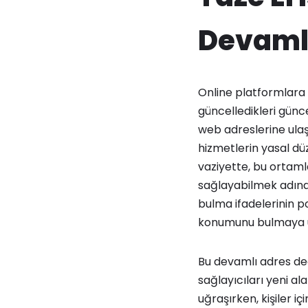
Devaml
Online platformlara 
güncelledikleri günc
web adreslerine ulaşı
hizmetlerin yasal dü
vaziyette, bu ortamla
sağlayabilmek adına 
bulma ifadelerinin po
konumunu bulmaya u
Bu devamlı adres deği
sağlayıcıları yeni al
uğraşırken, kişiler 