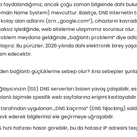
a faydalandığımız, ancak çoğu zaman bilgisinde dahi bulun
main Name System) mevcuttur. Basitçe, DNS internetin te
 kolay alan adlarını (örn. „google.com“), cihazların kavra
saksız işlediğinde, web sitelerine ulaşımımız sorunsuz olu
ir problem meydana geldiğinde „bağlantı problemi“ diye adl
laşırız. Bu pürüzler, 2026 yılında dahi elektronik birey ya
am edecektir.
en bağlantı güçlüklerine sebep olur? Ana sebepler şunlar
layıcınızın (İSS) DNS serverları bazen yavaş çalışabilir, esk
lanlı biçimde spesifik web sayfalarına erişimi kısıtlayabilir
 tarafından uygulanan „DNS kaçırma“ (DNS hijacking) saldırı
evk ederek bilgilerinizi ele geçirmeye uğraşabilir.
ızlı hafızası hasar görebilir, bu da hatasız IP adresini tespi