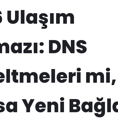
6 Ulaşım
mazı: DNS
ltmeleri mi,
a Yeni Bağl