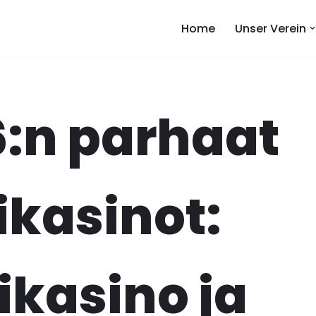
Home
Unser Verein
:n parhaat
ikasinot:
ikasino ja