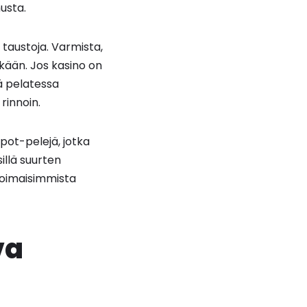
usta.
 taustoja. Varmista,
tkään. Jos kasino on
ä pelatessa
rinnoin.
kpot-pelejä, jotka
sillä suurten
ovoimaisimmista
va