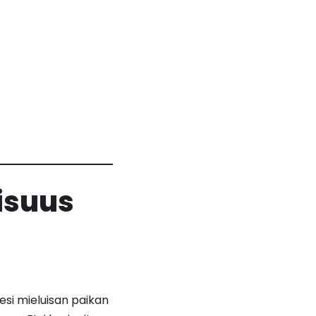
lisuus
lesi mieluisan paikan