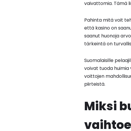
vaivattomia. Tämä l
Pahinta mitä voit teh
että kasino on saanu
saanut huonoja arvos
tärkeintä on turvalli
Suomalaisille pelaaji
voivat tuoda huimia v
voittojen mahdollisu
piirteistä.
Miksi b
vaihto