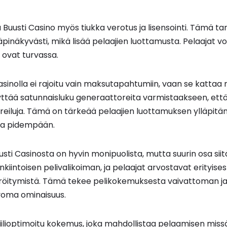
 Buusti Casino myös tiukka verotus ja lisensointi. Tämä tar
a läpinäkyvästi, mikä lisää pelaajien luottamusta. Pelaajat v
 ovat turvassa.
Casinolla ei rajoitu vain maksutapahtumiin, vaan se kattaa
yttää satunnaisluku generaattoreita varmistaakseen, että 
reiluja. Tämä on tärkeää pelaajien luottamuksen ylläpitäm
ta pidempään.
sti Casinosta on hyvin monipuolista, mutta suurin osa siitä 
kiintoisen pelivalikoiman, ja pelaajat arvostavat erityise
eröitymistä. Tämä tekee pelikokemuksesta vaivattoman j
voma ominaisuus.
lioptimoitu kokemus, joka mahdollistaa pelaamisen miss