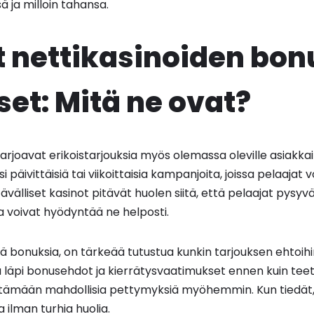
ä ja milloin tahansa.
 nettikasinoiden bon
set: Mitä ne ovat?
arjoavat erikoistarjouksia myös olemassa oleville asiakkai
 päivittäisiä tai viikoittaisia kampanjoita, joissa pelaajat 
tävälliset kasinot pitävät huolen siitä, että pelaajat pysyvä
ja voivat hyödyntää ne helposti.
 bonuksia, on tärkeää tutustua kunkin tarjouksen ehtoihi
kea läpi bonusehdot ja kierrätysvaatimukset ennen kuin tee
lttämään mahdollisia pettymyksiä myöhemmin. Kun tiedät, 
 ilman turhia huolia.