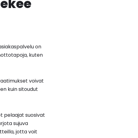
tekee
asiakaspalvelu on
nottotapoja, kuten
svaatimukset voivat
en kuin sitoudut
t pelaajat suosivat
rjota sujuva
eilla, jotta voit