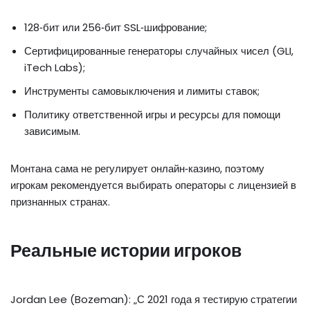
128‑бит или 256‑бит SSL‑шифрование;
Сертифицированные генераторы случайных чисел (GLI,
iTech Labs);
Инструменты самовыключения и лимиты ставок;
Политику ответственной игры и ресурсы для помощи
зависимым.
Монтана сама не регулирует онлайн‑казино, поэтому
игрокам рекомендуется выбирать операторы с лицензией в
признанных странах.
Реальные истории игроков
Jordan Lee (Bozeman): „С 2021 года я тестирую стратегии