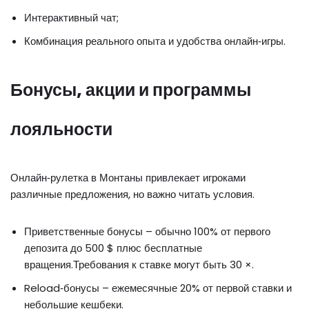
Интерактивный чат;
Комбинация реального опыта и удобства онлайн‑игры.
Бонусы, акции и программы
лояльности
Онлайн‑рулетка в Монтаны привлекает игроками
различные предложения, но важно читать условия.
Приветственные бонусы – обычно 100% от первого
депозита до 500 $ плюс бесплатные
вращения.Требования к ставке могут быть 30 ×.
Reload‑бонусы – ежемесячные 20% от первой ставки и
небольшие кешбеки.