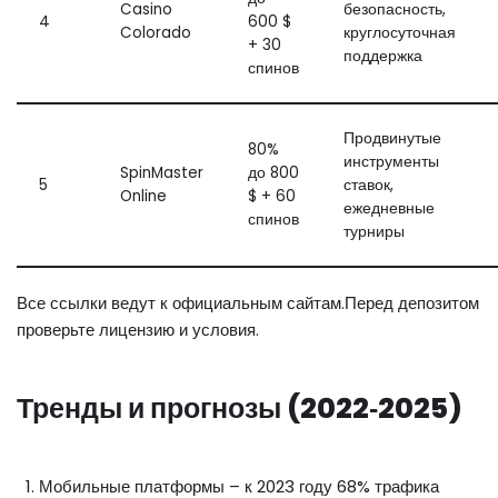
Casino
безопасность,
4
600 $
Colorado
круглосуточная
+ 30
поддержка
спинов
Продвинутые
80%
инструменты
SpinMaster
до 800
5
ставок,
Online
$ + 60
ежедневные
спинов
турниры
Все ссылки ведут к официальным сайтам.Перед депозитом
проверьте лицензию и условия.
Тренды и прогнозы (2022‑2025)
Мобильные платформы – к 2023 году 68% трафика