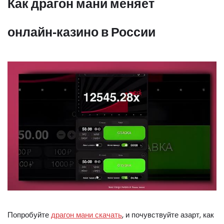
Как драгон мани меняет
онлайн‑казино в России
Попробуйте
драгон мани скачать
, и почувствуйте азарт, как