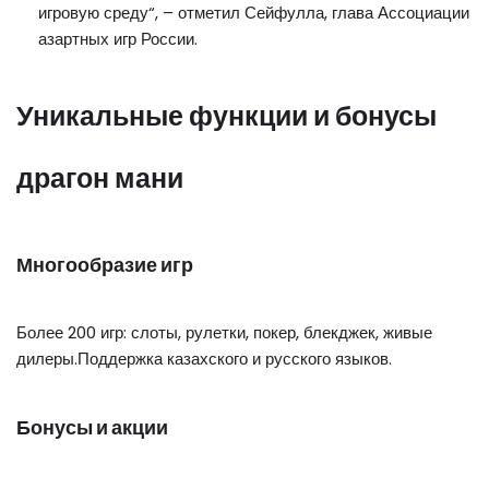
игровую среду“, – отметил Сейфулла, глава Ассоциации
азартных игр России.
Уникальные функции и бонусы
драгон мани
Многообразие игр
Более 200 игр: слоты, рулетки, покер, блекджек, живые
дилеры.Поддержка казахского и русского языков.
Бонусы и акции