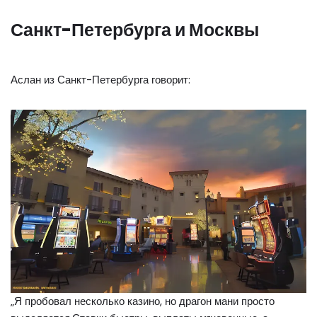
Санкт-Петербурга и Москвы
Аслан из Санкт-Петербурга говорит:
„Я пробовал несколько казино, но драгон мани просто