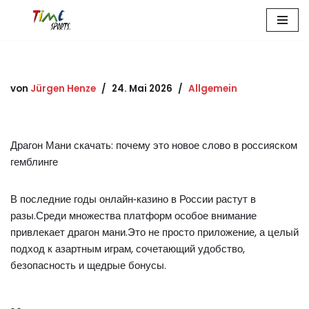
Zum
Inhalt
springen
von
Jürgen Henze
24. Mai 2026
Allgemein
Драгон Мани скачать: почему это новое слово в россияском
гемблинге
В последние годы онлайн‑казино в России растут в
разы.Среди множества платформ особое внимание
привлекает драгон мани.Это не просто приложение, а целый
подход к азартным играм, сочетающий удобство,
безопасность и щедрые бонусы.