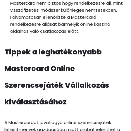
Mastercard nem biztos hogy rendelkezésre áll, mint
visszafizetési módszer különleges nemzetekben.
Folyamatosan ellenőrizze a Mastercard
rendelkezésre állását bármelyik online kaszinó
oldalhoz való csatlakozás előtt.
Tippek a leghatékonyabb
Mastercard Online
Szerencsejáték Vállalkozás
kiválasztásához
A Mastercardot jóváhagyó online szerencsejáték
létesítmények gazdagsága miatt próbát jelenthet a