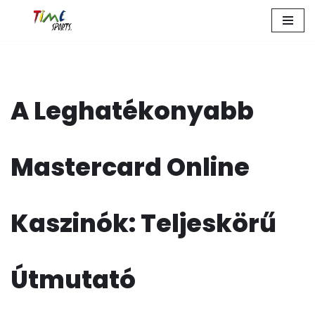
Zum
Inhalt
springen
A Leghatékonyabb
Mastercard Online
Kaszinók: Teljeskörű
Útmutató