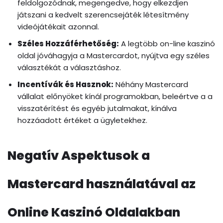
feldolgozódnak, megengedve, hogy elkezdjen
játszani a kedvelt szerencsejáték létesítmény
videójátékait azonnal.
Széles Hozzáférhetőség:
A legtöbb on-line kaszinó
oldal jóváhagyja a Mastercardot, nyújtva egy széles
választékát a választáshoz.
Incentívák és Hasznok:
Néhány Mastercard
vállalat előnyöket kínál programokban, beleértve a a
visszatérítést és egyéb jutalmakat, kínálva
hozzáadott értéket a ügyletekhez.
Negatív Aspektusok a
Mastercard használatával az
Online Kaszinó Oldalakban