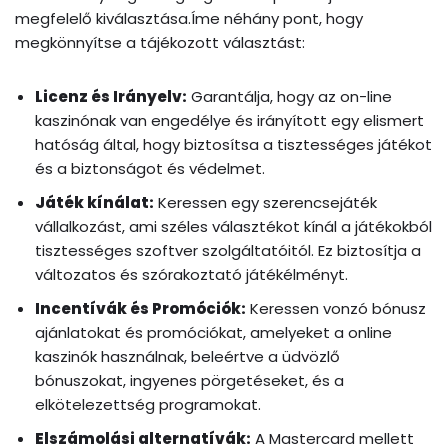
megfelelő kiválasztása.Íme néhány pont, hogy
megkönnyítse a tájékozott választást:
Licenz és Irányelv:
Garantálja, hogy az on-line
kaszinónak van engedélye és irányított egy elismert
hatóság által, hogy biztosítsa a tisztességes játékot
és a biztonságot és védelmet.
Játék kínálat:
Keressen egy szerencsejáték
vállalkozást, ami széles választékot kínál a játékokból
tisztességes szoftver szolgáltatóitól. Ez biztosítja a
változatos és szórakoztató játékélményt.
Incentívák és Promóciók:
Keressen vonzó bónusz
ajánlatokat és promóciókat, amelyeket a online
kaszinók használnak, beleértve a üdvözlő
bónuszokat, ingyenes pörgetéseket, és a
elkötelezettség programokat.
Elszámolási alternatívák:
A Mastercard mellett