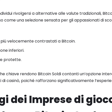
vidui rivolgersi a alternative alle valute tradizionali, Bit
 come una selezione sensata per gli appassionati di sc
 più velocemente contrastati a Bitcoin.
one inferiori.
 e protette.
he chiave rendono Bitcoin Soldi contanti un’opzione intere
i di casinò, poiché rafforzano significativamente l’esperie
i dei Imprese di gioc