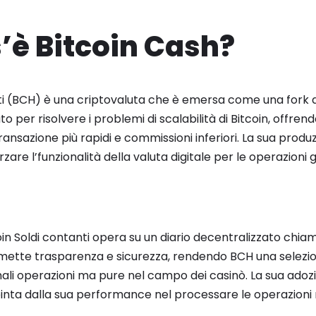
’è Bitcoin Cash?
ti (BCH) è una criptovaluta che è emersa come una fork di
to per risolvere i problemi di scalabilità di Bitcoin, offre
ansazione più rapidi e commissioni inferiori. La sua produ
rzare l’funzionalità della valuta digitale per le operazioni g
tcoin Soldi contanti opera su un diario decentralizzato chi
ette trasparenza e sicurezza, rendendo BCH una selezio
ali operazioni ma pure nel campo dei casinò. La sua adoz
pinta dalla sua performance nel processare le operazion
.