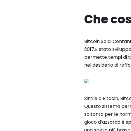
Che cos
Bitcoin Soldi Contan
2017.È stato sviluppa
permette tempi di tr
nel desiderio di raffo
Simile a Bitcoin, Bi
Questo sistema perm
soltanto per le norm
gioco d’azzardo è s
una spesa più bassa