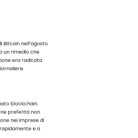
 Bitcoin nell’agosto
ndo un rimedio che
zione era radicata
iornaliere.
amato blockchain.
ne preferita non
ione nei imprese di
i rapidamente e a