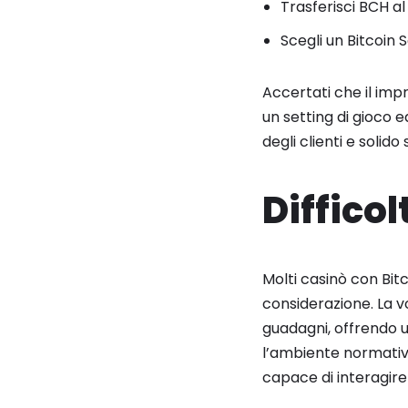
Trasferisci BCH al
Scegli un Bitcoin S
Accertati che il im
un setting di gioco 
degli clienti e solido 
Diffico
Molti casinò con Bit
considerazione. La vo
guadagni, offrendo 
l’ambiente normativ
capace di interagire