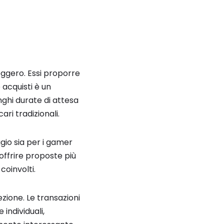
eggero. Essi proporre
 acquisti è un
nghi durate di attesa
ri tradizionali.
gio sia per i gamer
 offrire proposte più
coinvolti.
ezione. Le transazioni
 individuali,