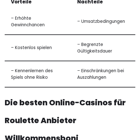
Vorteile
Nachteile
– Erhöhte
– Umsatzbedingungen
Gewinnchancen
– Begrenzte
– Kostenlos spielen
Gültigkeitsdauer
– Kennenlernen des
– Einschränkungen bei
Spiels ohne Risiko
Auszahlungen
Die besten Online-Casinos für
Roulette Anbieter
Willkommensboni