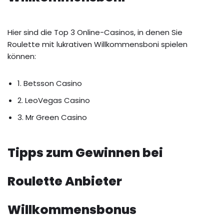
Hier sind die Top 3 Online-Casinos, in denen Sie
Roulette mit lukrativen Willkommensboni spielen
können:
1. Betsson Casino
2. LeoVegas Casino
3. Mr Green Casino
Tipps zum Gewinnen bei
Roulette Anbieter
Willkommensbonus