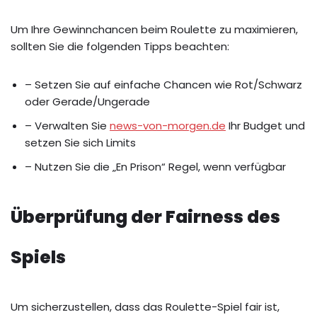
Um Ihre Gewinnchancen beim Roulette zu maximieren,
sollten Sie die folgenden Tipps beachten:
– Setzen Sie auf einfache Chancen wie Rot/Schwarz
oder Gerade/Ungerade
– Verwalten Sie
news-von-morgen.de
Ihr Budget und
setzen Sie sich Limits
– Nutzen Sie die „En Prison“ Regel, wenn verfügbar
Überprüfung der Fairness des
Spiels
Um sicherzustellen, dass das Roulette-Spiel fair ist,