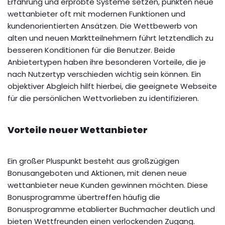
Erfahrung und erprobte Systeme setzen, punkten neue
wettanbieter oft mit modernen Funktionen und
kundenorientierten Ansätzen. Die Wettbewerb von
alten und neuen Marktteilnehmern führt letztendlich zu
besseren Konditionen für die Benutzer. Beide
Anbietertypen haben ihre besonderen Vorteile, die je
nach Nutzertyp verschieden wichtig sein können. Ein
objektiver Abgleich hilft hierbei, die geeignete Webseite
für die persönlichen Wettvorlieben zu identifizieren.
Vorteile neuer Wettanbieter
Ein großer Pluspunkt besteht aus großzügigen
Bonusangeboten und Aktionen, mit denen neue
wettanbieter neue Kunden gewinnen möchten. Diese
Bonusprogramme übertreffen häufig die
Bonusprogramme etablierter Buchmacher deutlich und
bieten Wettfreunden einen verlockenden Zugang.