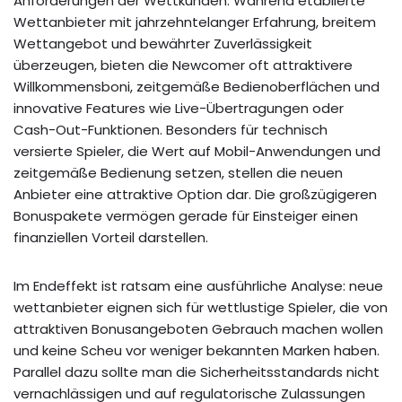
Anforderungen der Wettkunden. Während etablierte
Wettanbieter mit jahrzehntelanger Erfahrung, breitem
Wettangebot und bewährter Zuverlässigkeit
überzeugen, bieten die Newcomer oft attraktivere
Willkommensboni, zeitgemäße Bedienoberflächen und
innovative Features wie Live-Übertragungen oder
Cash-Out-Funktionen. Besonders für technisch
versierte Spieler, die Wert auf Mobil-Anwendungen und
zeitgemäße Bedienung setzen, stellen die neuen
Anbieter eine attraktive Option dar. Die großzügigeren
Bonuspakete vermögen gerade für Einsteiger einen
finanziellen Vorteil darstellen.
Im Endeffekt ist ratsam eine ausführliche Analyse: neue
wettanbieter eignen sich für wettlustige Spieler, die von
attraktiven Bonusangeboten Gebrauch machen wollen
und keine Scheu vor weniger bekannten Marken haben.
Parallel dazu sollte man die Sicherheitsstandards nicht
vernachlässigen und auf regulatorische Zulassungen