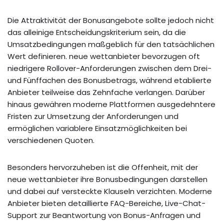
Die Attraktivität der Bonusangebote sollte jedoch nicht
das alleinige Entscheidungskriterium sein, da die
Umsatzbedingungen maßgeblich für den tatsächlichen
Wert definieren. neue wettanbieter bevorzugen oft
niedrigere Rollover-Anforderungen zwischen dem Drei-
und Fünffachen des Bonusbetrags, während etablierte
Anbieter teilweise das Zehnfache verlangen. Darüber
hinaus gewähren moderne Plattformen ausgedehntere
Fristen zur Umsetzung der Anforderungen und
ermöglichen variablere Einsatzmöglichkeiten bei
verschiedenen Quoten.
Besonders hervorzuheben ist die Offenheit, mit der
neue wettanbieter ihre Bonusbedingungen darstellen
und dabei auf versteckte Klauseln verzichten. Moderne
Anbieter bieten detaillierte FAQ-Bereiche, Live-Chat-
Support zur Beantwortung von Bonus-Anfragen und