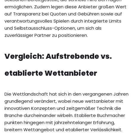
ermöglichen. Zudem legen diese Anbieter großen Wert
auf Transparenz bei Quoten und Gebühren sowie auf
verantwortungsvolles Spielen durch integrierte Limits
und Selbstausschluss-Optionen, um sich als
zuverlässiger Partner zu positionieren.
Vergleich: Aufstrebende vs.
etablierte Wettanbieter
Die Wettlandschaft hat sich in den vergangenen Jahren
grundlegend verändert, wobei neue wettanbieter mit
innovativen Konzepten und zeitgemäßer Technik die
Branche durcheinander wirbeln. Etablierte Buchmacher
punkten hingegen mit jahrzehntelanger Erfahrung,
breitem Wettangebot und etablierter Verlässlichkeit.