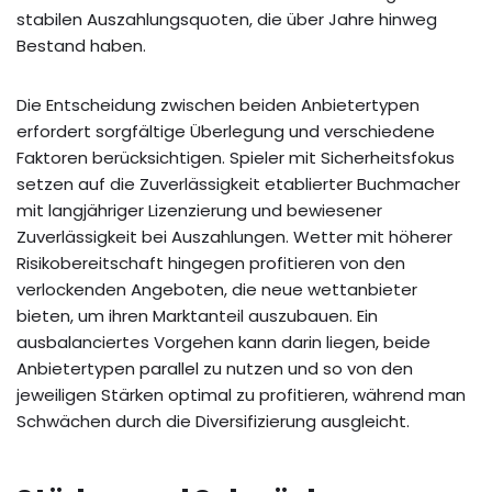
stabilen Auszahlungsquoten, die über Jahre hinweg
Bestand haben.
Die Entscheidung zwischen beiden Anbietertypen
erfordert sorgfältige Überlegung und verschiedene
Faktoren berücksichtigen. Spieler mit Sicherheitsfokus
setzen auf die Zuverlässigkeit etablierter Buchmacher
mit langjähriger Lizenzierung und bewiesener
Zuverlässigkeit bei Auszahlungen. Wetter mit höherer
Risikobereitschaft hingegen profitieren von den
verlockenden Angeboten, die neue wettanbieter
bieten, um ihren Marktanteil auszubauen. Ein
ausbalanciertes Vorgehen kann darin liegen, beide
Anbietertypen parallel zu nutzen und so von den
jeweiligen Stärken optimal zu profitieren, während man
Schwächen durch die Diversifizierung ausgleicht.