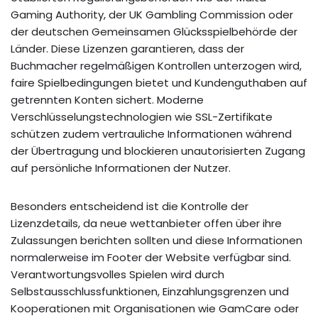
Gaming Authority, der UK Gambling Commission oder
der deutschen Gemeinsamen Glücksspielbehörde der
Länder. Diese Lizenzen garantieren, dass der
Buchmacher regelmäßigen Kontrollen unterzogen wird,
faire Spielbedingungen bietet und Kundenguthaben auf
getrennten Konten sichert. Moderne
Verschlüsselungstechnologien wie SSL-Zertifikate
schützen zudem vertrauliche Informationen während
der Übertragung und blockieren unautorisierten Zugang
auf persönliche Informationen der Nutzer.
Besonders entscheidend ist die Kontrolle der
Lizenzdetails, da neue wettanbieter offen über ihre
Zulassungen berichten sollten und diese Informationen
normalerweise im Footer der Website verfügbar sind.
Verantwortungsvolles Spielen wird durch
Selbstausschlussfunktionen, Einzahlungsgrenzen und
Kooperationen mit Organisationen wie GamCare oder