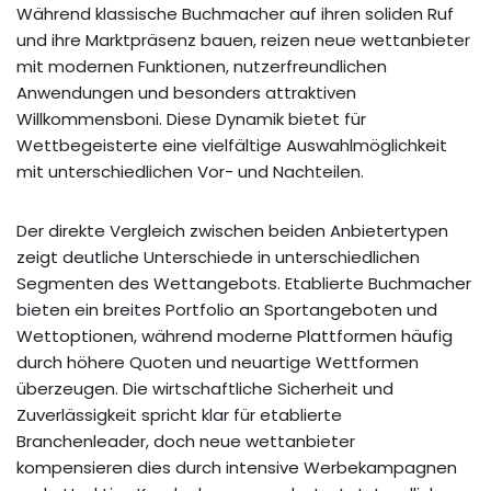
Während klassische Buchmacher auf ihren soliden Ruf
und ihre Marktpräsenz bauen, reizen neue wettanbieter
mit modernen Funktionen, nutzerfreundlichen
Anwendungen und besonders attraktiven
Willkommensboni. Diese Dynamik bietet für
Wettbegeisterte eine vielfältige Auswahlmöglichkeit
mit unterschiedlichen Vor- und Nachteilen.
Der direkte Vergleich zwischen beiden Anbietertypen
zeigt deutliche Unterschiede in unterschiedlichen
Segmenten des Wettangebots. Etablierte Buchmacher
bieten ein breites Portfolio an Sportangeboten und
Wettoptionen, während moderne Plattformen häufig
durch höhere Quoten und neuartige Wettformen
überzeugen. Die wirtschaftliche Sicherheit und
Zuverlässigkeit spricht klar für etablierte
Branchenleader, doch neue wettanbieter
kompensieren dies durch intensive Werbekampagnen