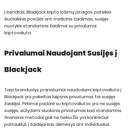
Į bendras, Blackjack kripto lošimų įstaigos pateikia
šiuolaikinis posūkis ant tradicinis žaidimas, susijęs
nuotykis standartinis žaidimai su privalumai
kriptovaliuta.
Privalumai Naudojant Susijęs į
Blackjack
Tarp branduolys pranašumai naudodami kriptovaliuta į
Blackjack yra pakeltas laipsnis privatumas tai susijęs
žaidėjai. Pirkimai padarė su kriptovaliutos yra ne susijęs
susijęs, siūlydami sluoksnis privatumas kad standartinis
finansinis metodai gali ne tiekia.Šis yra konkrečiai
patrauklus į žaidėjai kas dėmesys ant individualus