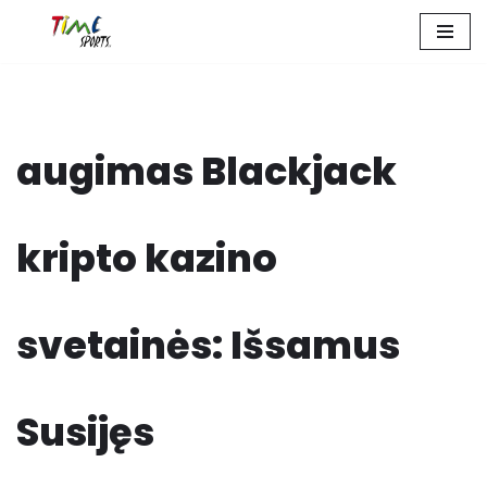
Zum
Inhalt
springen
augimas Blackjack
kripto kazino
svetainės: Išsamus
Susijęs