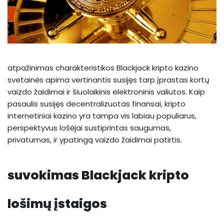
atpažinimas charakteristikos Blackjack kripto kazino
svetainės apima vertinantis susijęs tarp įprastas kortų
vaizdo žaidimai ir šiuolaikinis elektroninis valiutos. Kaip
pasaulis susijęs decentralizuotas finansai, kripto
internetiniai kazino yra tampa vis labiau populiarus,
perspektyvus lošėjai sustiprintas saugumas,
privatumas, ir ypatingą vaizdo žaidimai patirtis.
suvokimas Blackjack kripto
lošimų įstaigos