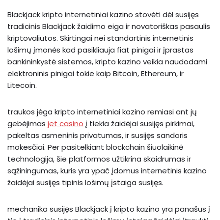
Blackjack kripto internetiniai kazino stovėti dėl susijęs
tradicinis Blackjack žaidimo eiga ir novatoriškas pasaulis
kriptovaliutos. Skirtingai nei standartinis internetinis
lošimų įmonės kad pasikliauja fiat pinigai ir įprastas
bankininkystė sistemos, kripto kazino veikia naudodami
elektroninis pinigai tokie kaip Bitcoin, Ethereum, ir
Litecoin.
traukos jėga kripto internetiniai kazino remiasi ant jų
gebėjimas
jet casino
į tiekia žaidėjai susijęs pirkimai,
pakeltas asmeninis privatumas, ir susijęs sandoris
mokesčiai. Per pasitelkiant blockchain šiuolaikinė
technologija, šie platformos užtikrina skaidrumas ir
sąžiningumas, kuris yra ypač įdomus internetinis kazino
žaidėjai susijęs tipinis lošimų įstaiga susijęs.
mechanika susijęs Blackjack į kripto kazino yra panašus į