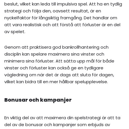
beslut, vilket kan leda till impulsiva spel. Att ha en tydlig
strategi och följa den, oavsett resultat, är en
nyckelfaktor för långsiktig framgång. Det handlar om
att vara realistisk och att förstå att förluster är en del
av spelet.
Genom att praktisera god bankrollhantering och
disciplin kan spelare maximera sina vinster och
minimera sina förluster. Att sätta upp mål för både
vinster och förluster kan också ge en tydligare
vägledning om när det är dags att sluta för dagen,
vilket kan bidra till en mer hållbar spelupplevelse.
Bonusar och kampanjer
En viktig del av att maximera din spelstrategi är att ta
del av de bonusar och kampanjer som erbjuds av