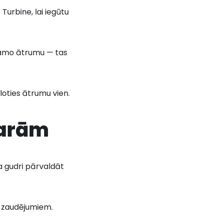
 Turbine, lai iegūtu
nākamo ātrumu — tas
ēloties ātrumu vien.
varām
a gudri pārvaldāt
c zaudējumiem.