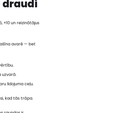
i draudi
5, +10 un reizinātājus
mašīna avarē — bet
ērtību.
ā uzvarā.
aru lidojuma ceļu.
si, kad tās trāpa.
os raundos ir