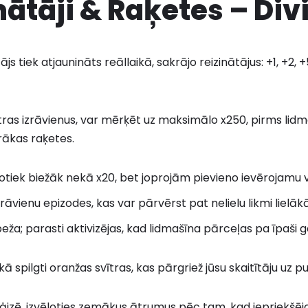
nātāji & Raķetes – Div
ājs tiek atjaunināts reāllaikā, sakrājo reizinātājus: +1, +2, +
ātras izrāvienus, var mērķēt uz maksimālo x250, pirms lid
irākas raķetes.
tiek biežāk nekā x20, bet joprojām pievieno ievērojamu v
rāvienu epizodes, kas var pārvērst pat nelielu likmi lielāk
ža; parasti aktivizējas, kad lidmašīna pārceļas pa īpaši g
kā spilgti oranžas svītras, kas pārgriež jūsu skaitītāju uz pu
tēģizē, izvēloties zemākus ātrumus pēc tam, kad iepriekšēj