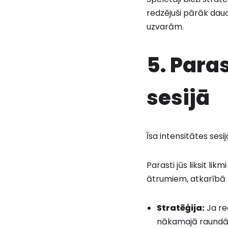
redzējuši pārāk daud
uzvarām.
5. Para
sesijā
Īsa intensitātes sesi
Parasti jūs liksit l
ātrumiem, atkarībā n
Stratēģija:
Ja re
nākamajā raundā