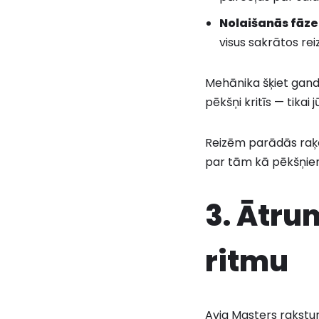
Nolaišanās fāze
visus sakrātos rei
Mehānika šķiet gandr
pēkšņi kritīs — tikai 
Reizēm parādās raķet
par tām kā pēkšņiem
3. Ātru
ritmu
Avia Masters raksturī