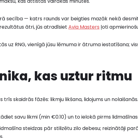
izmaksu, kas attīstās vairākas minūtes.
 ātrā secība — katrs raunds var beigties mazāk nekā desm
rezultātus ātri, jūs atradīsiet
Avia Masters
ļoti apmierinošu
tās uz RNG, vienīgā jūsu lēmuma ir ātruma iestatīšana; viss 
nika, kas uztur ritmu
ts trīs skaidrās fāzēs: likmju likšana, lidojums un nolaišanās
ādiet savu likmi (min €0.10) un to ielokā pirms lidmašīna
idmašīna steidzas pār stilizētu zilo debesu; reizinātāji par
s.