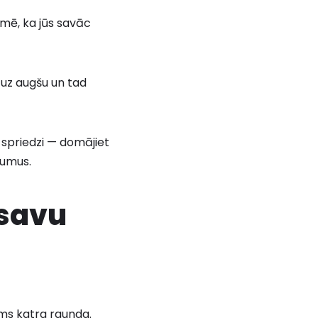
mē, ka jūs savāc
 uz augšu un tad
u spriedzi — domājiet
vumus.
 savu
rms katra raunda.