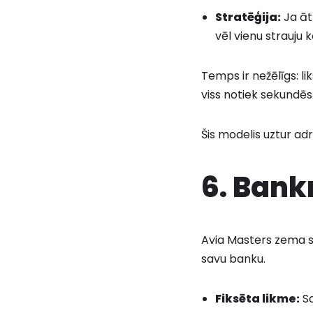
Stratēģija:
Ja ātr
vēl vienu strauju
Temps ir nežēlīgs: l
viss notiek sekundēs
Šis modelis uztur adr
6. Bank
Avia Masters zema sv
savu banku.
Fiksēta likme:
Sa