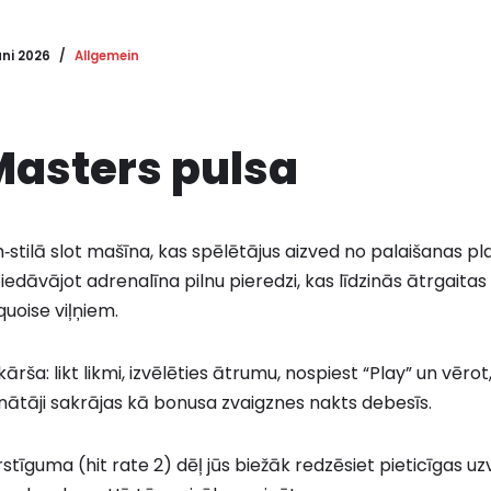
uni 2026
Allgemein
 Masters pulsa
‑stilā slot mašīna, kas spēlētājus aizved no palaišanas pla
iedāvājot adrenalīna pilnu pieredzi, kas līdzinās ātrgaitas
uoise viļņiem.
kārša: likt likmi, izvēlēties ātrumu, nospiest “Play” un vēro
nātāji sakrājas kā bonusa zvaigznes nakts debesīs.
tīguma (hit rate 2) dēļ jūs biežāk redzēsiet pieticīgas uz