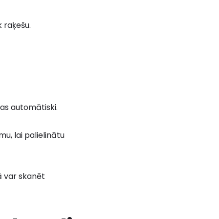
k raķešu.
jas automātiski.
u, lai palielinātu
ā var skanēt