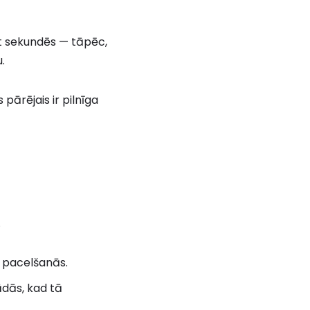
it sekundēs — tāpēc,
.
pārējais ir pilnīga
.
s pacelšanās.
ādās, kad tā