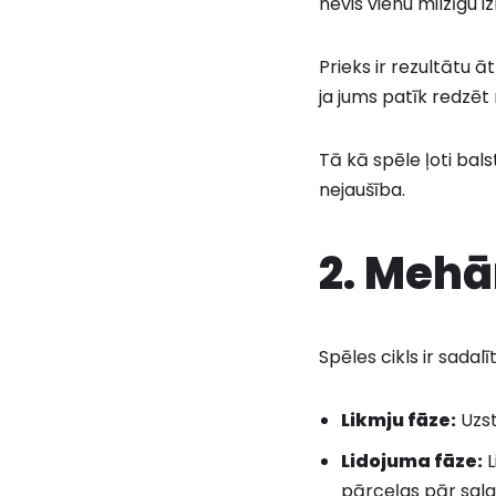
nevis vienu milzīgu 
Prieks ir rezultātu
ja jums patīk redzēt 
Tā kā spēle ļoti bals
nejaušība.
2. Mehā
Spēles cikls ir sadalī
Likmju fāze:
Uzst
Lidojuma fāze:
L
pārceļas pār sala