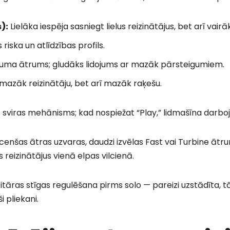
):
Lielāka iespēja sasniegt lielus reizinātājus, bet arī vairā
riska un atlīdzības profils.
uma ātrums; gludāks lidojums ar mazāk pārsteigumiem.
mazāk reizinātāju, bet arī mazāk raķešu.
ais sviras mehānisms; kad nospiežat “Play,” lidmašīna darbo
 cenšas ātras uzvaras, daudzi izvēlas Fast vai Turbine ātrum
s reizinātājus vienā elpas vilcienā.
ģitāras stīgas regulēšana pirms solo — pareizi uzstādīta, t
i pliekani.