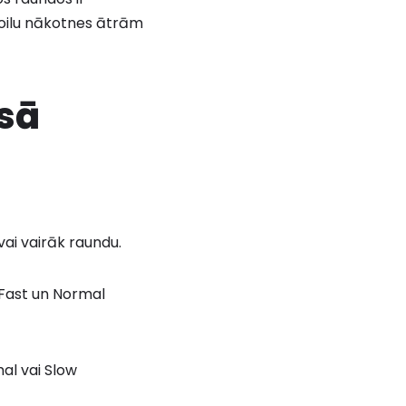
kroilu nākotnes ātrām
īsā
 vai vairāk raundu.
 Fast un Normal
al vai Slow