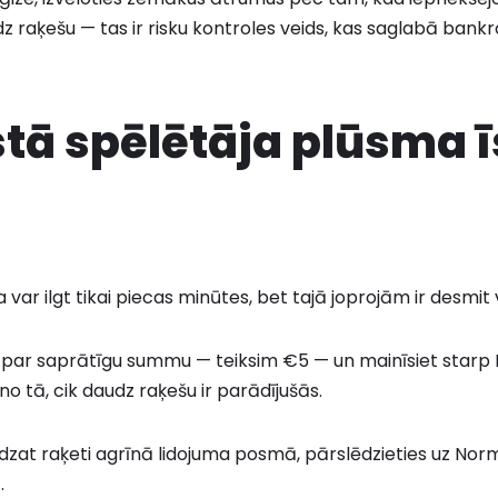
z raķešu — tas ir risku kontroles veids, kas saglabā ban
stā spēlētāja plūsma 
ja var ilgt tikai piecas minūtes, bet tajā joprojām ir desmit
ikmi par saprātīgu summu — teiksim €5 — un mainīsiet starp
o tā, cik daudz raķešu ir parādījušās.
dzat raķeti agrīnā lidojuma posmā, pārslēdzieties uz Norm
.