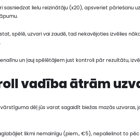
i sasniedzat lielu reizinātāju (x20), apsveriet pāriešanu uz
 kāpumu.
ikstat, spēlē, uzvari vai zaudē, tad nekavējoties izvēlies 
.
enalīnu un ļauj spēlētājiem just kontroli pār rezultātu, izv
roll vadība ātrām uz
ārstīguma dēļ jūs varat sagaidīt biežas mazās uzvaras, j
glabājiet likmi nemainīgu (piem., €5), nepalielinot to pē