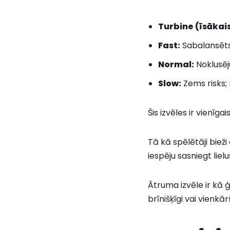
Turbine (īsākais
Fast:
Sabalansēts 
Normal:
Noklusēj
Slow:
Zems risks; 
Šis izvēles ir vienīg
Tā kā spēlētāji bieži
iespēju sasniegt lielu
Ātruma izvēle ir kā 
brīnišķīgi vai vienkārš