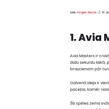
von
Jürgen Henze
11. J
1. Avia
Avia Masters ir crash
dažu sekunžu laikā, p
braucienam pār turq
Galvenā ideja ir vien
paceļas, kamēr reizi
Šīs spēles zema svārs