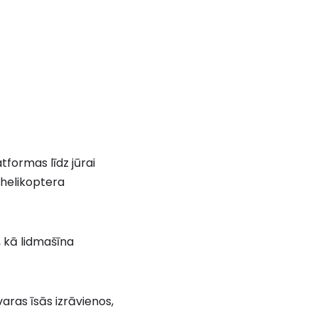
tformas līdz jūrai
 helikoptera
t, kā lidmašīna
varas īsās izrāvienos,