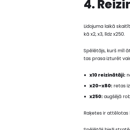
4. Reizi
Lidojuma laikā skaitīt
kā x2, x3, līdz x250.
Spēlētājs, kurš mīl 
tas prasa izturēt va
x10 reizinātāji:
no
x20–x80:
retas iz
x250:
augšējā robe
Raķetes ir attēlotas 
Spēlētāji bieži stra