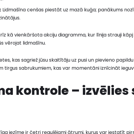
:
Lidmašīna cenšas piestāt uz mazā kuģa; panākums nozī
zinātājus.
īz kā vienkāršota akciju diagramma, kur līnija strauji kāpj
jūs vērojat lidmašīnu.
es, kas sagriež jūsu skaitītāju uz pusi un pievieno papild
 tirgus sabrukumiem, kas var momentāni iznīcināt iegu
ma kontrole – izvēlies
ga iezīme ir četri regulējami ātrumi, kurus var iestatīt pi