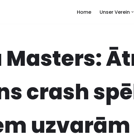
Home
Unser Verein
 Masters: Āt
s crash spē
iem uzvarām