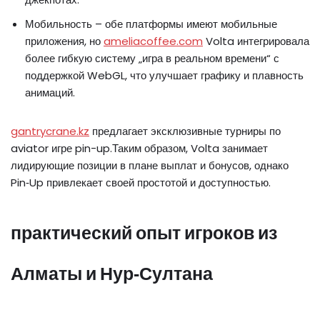
Мобильность – обе платформы имеют мобильные
приложения, но
ameliacoffee.com
Volta интегрировала
более гибкую систему „игра в реальном времени“ с
поддержкой WebGL, что улучшает графику и плавность
анимаций.
gantrycrane.kz
предлагает эксклюзивные турниры по
aviator игре pin-up.Таким образом, Volta занимает
лидирующие позиции в плане выплат и бонусов, однако
Pin‑Up привлекает своей простотой и доступностью.
практический опыт игроков из
Алматы и Нур‑Султана