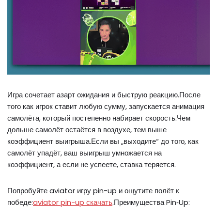
Игра сочетает азарт ожидания и быструю реакцию.После
того как игрок ставит любую сумму, запускается анимация
самолёта, который постепенно набирает скорость.Чем
дольше самолёт остаётся в воздухе, тем выше
коэффициент выигрыша.Если вы „выходите“ до того, как
самолёт упадёт, ваш выигрыш умножается на
коэффициент, а если не успеете, ставка теряется.
Попробуйте aviator игру pin-up и ощутите полёт к
победе:
aviator pin-up скачать
.Преимущества Pin‑Up: