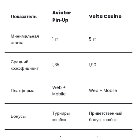
Aviator
Показатель
Volta Casino
Pin‑Up
Минимальная
1 тг
5 тг
ставка
Средний
1,85
1,90
коэффициент
Web +
Платформа
Web + Mobile
Mobile
Турниры,
Приветственный
Бонусы
кэшбэк
бонус, кэшбэк