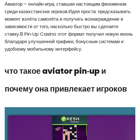
Авиатор – онлайн‑игра, ставшая настоящим феноменом
среди казахстанских игроков.Идея проста: предсказывать
момент взлёта самолёта и получать вознаграждение в
зависимости от того, насколько быстро вы сделаете
ставку.В Pin‑Up Casino этот формат получил новую жизнь
благодаря улучшенной графике, бонусным системам и
удобному мобильному интерфейсу.
что такое aviator pin‑up и
почему она привлекает игроков