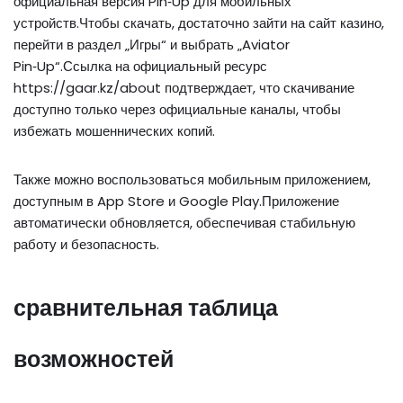
официальная версия Pin‑Up для мобильных
устройств.Чтобы скачать, достаточно зайти на сайт казино,
перейти в раздел „Игры“ и выбрать „Aviator
Pin‑Up“.Ссылка на официальный ресурс
https://gaar.kz/about подтверждает, что скачивание
доступно только через официальные каналы, чтобы
избежать мошеннических копий.
Также можно воспользоваться мобильным приложением,
доступным в App Store и Google Play.Приложение
автоматически обновляется, обеспечивая стабильную
работу и безопасность.
сравнительная таблица
возможностей