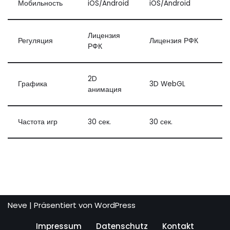
Мобильность
iOS/Android
iOS/Android
Лицензия
Регуляция
Лицензия РФК
РФК
2D
Графика
3D WebGL
анимация
Частота игр
30 сек.
30 сек.
Neve
| Präsentiert von
WordPress
Impressum
Datenschutz
Kontakt