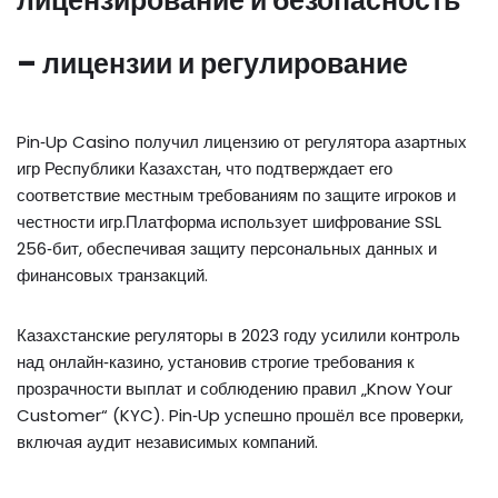
лицензирование и безопасность
– лицензии и регулирование
Pin‑Up Casino получил лицензию от регулятора азартных
игр Республики Казахстан, что подтверждает его
соответствие местным требованиям по защите игроков и
честности игр.Платформа использует шифрование SSL
256‑бит, обеспечивая защиту персональных данных и
финансовых транзакций.
Казахстанские регуляторы в 2023 году усилили контроль
над онлайн‑казино, установив строгие требования к
прозрачности выплат и соблюдению правил „Know Your
Customer“ (KYC). Pin‑Up успешно прошёл все проверки,
включая аудит независимых компаний.