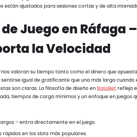
os están ajustados para sesiones cortas y de alta intensid
 de Juego en Ráfaga –
orta la Velocidad
nos valoran su tiempo tanto como el dinero que apuestan
sentirse igual de gratificante que una más larga cuando 
stas son claras. La filosofía de diseño en
BassBet
refleja e
cada, tiempos de carga mínimos y un enfoque en juegos 
 largos – entra directamente en el juego.
 rápidos en los slots más populares.