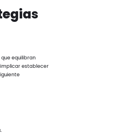
tegias
 que equilibran
 implicar establecer
iguiente
.