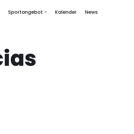
Sportangebot
Kalender
News
cias