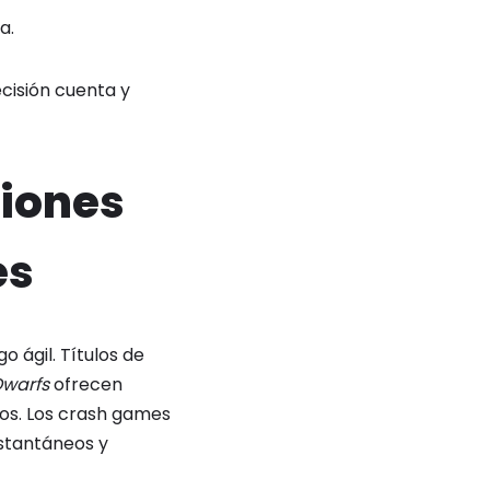
a.
cisión cuenta y
siones
es
o ágil. Títulos de
Dwarfs
ofrecen
dos. Los crash games
nstantáneos y