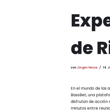
Expe
de R
von
Jürgen Henze
14. 
En el mundo de las a
BassBet, una platafo
disfrutan de acción
minutos entre reunio