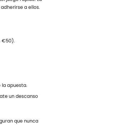
adherirse a ellos.
, €50).
 la apuesta.
mate un descanso
eguran que nunca