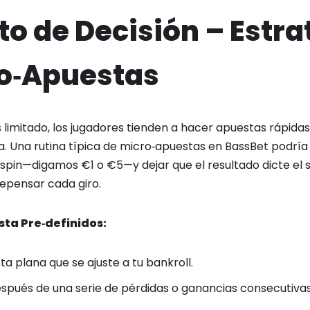
 de Decisión – Estra
ro‑Apuestas
limitado, los jugadores tienden a hacer apuestas rápidas
. Una rutina típica de micro‑apuestas en BassBet podría
 spin—digamos €1 o €5—y dejar que el resultado dicte el s
epensar cada giro.
sta Pre‑definidos:
ta plana que se ajuste a tu bankroll.
espués de una serie de pérdidas o ganancias consecutivas