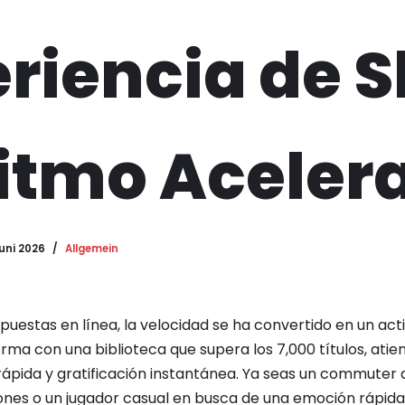
riencia de S
itmo Aceler
Juni 2026
Allgemein
puestas en línea, la velocidad se ha convertido en un act
rma con una biblioteca que supera los 7,000 títulos, atie
 rápida y gratificación instantánea. Ya seas un commute
nes o un jugador casual en busca de una emoción rápida, e