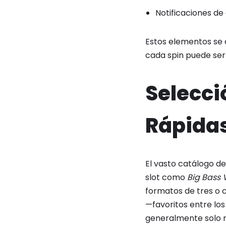
Notificaciones de
Estos elementos se 
cada spin puede ser
Selecci
Rápidas
El vasto catálogo de
slot como
Big Bass
formatos de tres o 
—favoritos entre lo
generalmente solo r