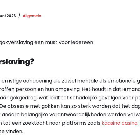
Juni 2026
Allgemein
gokverslaving een must voor iedereen
rslaving?
n ernstige aandoening die zowel mentale als emotionele 
offen persoon en hun omgeving. Het houdt in dat iemand
 haar gokgedrag, wat leidt tot schadelijke gevolgen voor pe
. De obsessie met gokken kan zo sterk worden dat het dag
 andere belangrijke verantwoordelijkheden worden verwaa
en tot een zoektocht naar platforms zoals
kaasino casino
,
e vinden.