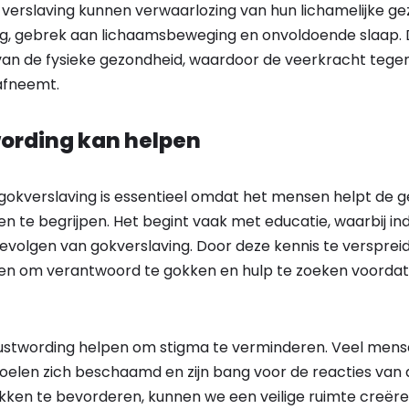
verslaving kunnen verwaarlozing van hun lichamelijke ge
ng, gebrek aan lichaamsbeweging en onvoldoende slaap. D
van de fysieke gezondheid, waardoor de veerkracht tege
afneemt.
ording kan helpen
okverslaving is essentieel omdat het mensen helpt de 
 te begrijpen. Het begint vaak met educatie, waarbij ind
olgen van gokverslaving. Door deze kennis te versprei
 om verantwoord te gokken en hulp te zoeken voordat
stwording helpen om stigma te verminderen. Veel mense
oelen zich beschaamd en zijn bang voor de reacties van
ken te bevorderen, kunnen we een veilige ruimte creër