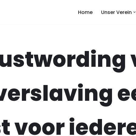
Home
Unser Verein
ustwording 
verslaving e
 voor ieder