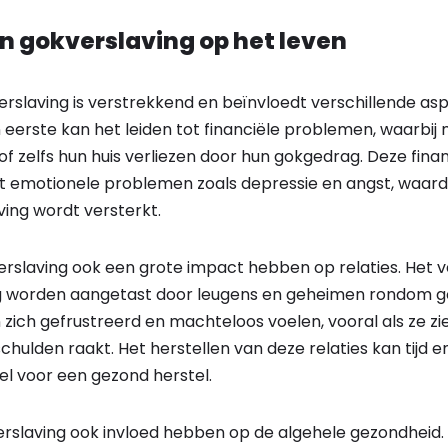
n gokverslaving op het leven
rslaving is verstrekkend en beïnvloedt verschillende as
n eerste kan het leiden tot financiële problemen, waarbi
of zelfs hun huis verliezen door hun gokgedrag. Deze finan
ot emotionele problemen zoals depressie en angst, waard
ving wordt versterkt.
rslaving ook een grote impact hebben op relaties. Het 
ig worden aangetast door leugens en geheimen rondom g
zich gefrustreerd en machteloos voelen, vooral als ze zi
schulden raakt. Het herstellen van deze relaties kan tijd 
el voor een gezond herstel.
erslaving ook invloed hebben op de algehele gezondheid.