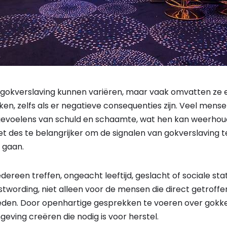
okverslaving kunnen variëren, maar vaak omvatten ze 
n, zelfs als er negatieve consequenties zijn. Veel mensen
 gevoelens van schuld en schaamte, wat hen kan weerhou
et des te belangrijker om de signalen van gokverslaving 
 gaan.
dereen treffen, ongeacht leeftijd, geslacht of sociale sta
wording, niet alleen voor de mensen die direct getroffen
leden. Door openhartige gesprekken te voeren over gokk
ving creëren die nodig is voor herstel.