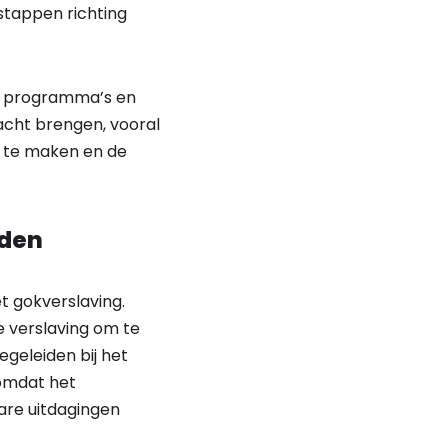
stappen richting
ve programma’s en
acht brengen, vooral
s te maken en de
fden
t gokverslaving.
e verslaving om te
egeleiden bij het
 omdat het
are uitdagingen