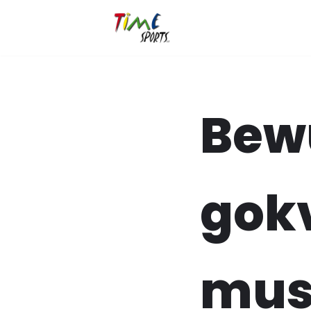
Zum
Inhalt
springen
Bew
gok
must