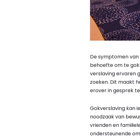
De symptomen van g
behoefte om te gokke
verslaving ervaren
zoeken. Dit maakt h
erover in gesprek te
Gokverslaving kan ie
noodzaak van bewust
vrienden en familie
ondersteunende omge