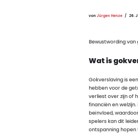
von
Jürgen Henze
26. 
Bewustwording van 
Wat is gokve
Gokverslaving is ee
hebben voor de getr
verliest over zijn of
financiën en welzijn
beïnvloed, waardoor
spelers kan dit leid
ontspanning hopen t