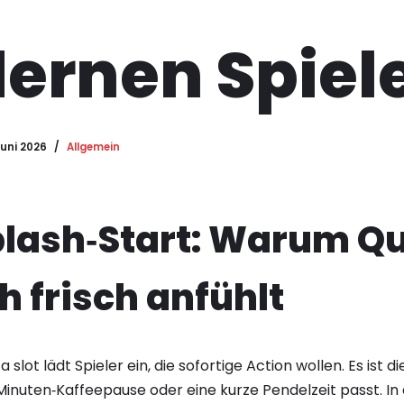
ernen Spiel
Juni 2026
Allgemein
Splash‑Start: Warum Q
h frisch anfühlt
slot lädt Spieler ein, die sofortige Action wollen. Es ist di
‑Minuten‑Kaffeepause oder eine kurze Pendelzeit passt. I