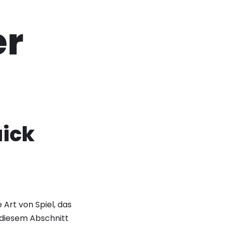
er
uick
e Art von Spiel, das
n diesem Abschnitt