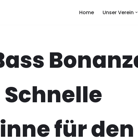
Home
Unser Verein
Bass Bonanz
: Schnelle
nne für den