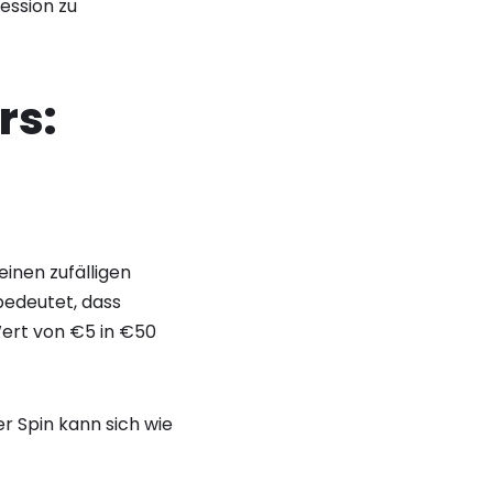
ession zu
rs:
inen zufälligen
bedeutet, dass
Wert von €5 in €50
r Spin kann sich wie