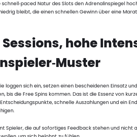
e schnell‑paced Natur des Slots den Adrenalinspiegel hoc
n niedrig bleibt, die einen schnellen Gewinn über eine Mar
e Sessions, hohe Intens
nspieler‑Muster
, Sie loggen sich ein, setzen einen bescheidenen Einsatz un
n, bis die Free Spins kommen. Das ist die Essenz von kurz
Entscheidungspunkte, schnelle Auszahlungen und ein End
higen.
t Spieler, die auf sofortiges Feedback stehen und nicht a
ollen, um sich belohnt zu fühlen.