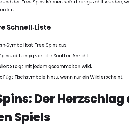
end der Free Spins können sofort ausgezahlt werden, we
werden.
e Schnell‑Liste
ish‑Symbol löst Free Spins aus.
 Spins, abhängig von der Scatter‑Anzahl.
plier: Steigt mit jedem gesammelten Wild.
 Fügt Fischsymbole hinzu, wenn nur ein Wild erscheint.
 Spins: Der Herzschlag
en Spiels