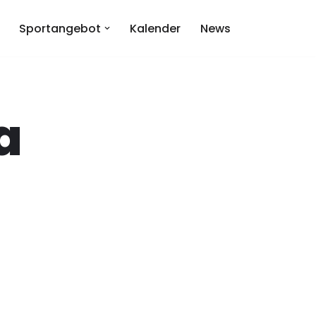
Sportangebot
Kalender
News
a