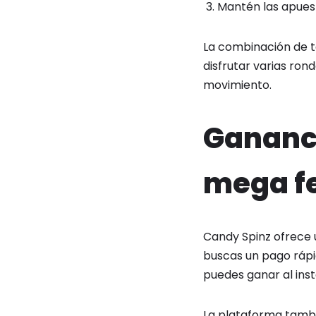
Mantén las apues
La combinación de t
disfrutar varias ro
movimiento.
Gananci
mega f
Candy Spinz ofrece 
buscas un pago rápid
puedes ganar al inst
La plataforma tamb