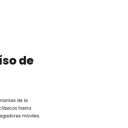
íso de
amantes de la
clásicos hasta
egadores móviles.