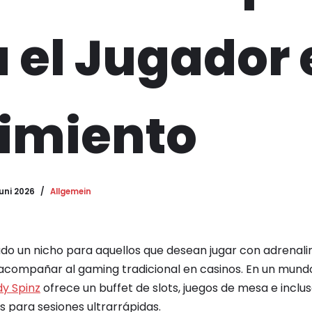
 el Jugador 
imiento
Juni 2026
Allgemein
o un nicho para aquellos que desean jugar con adrenalina
acompañar al gaming tradicional en casinos. En un mun
y Spinz
ofrece un buffet de slots, juegos de mesa e inclu
 para sesiones ultrarrápidas.