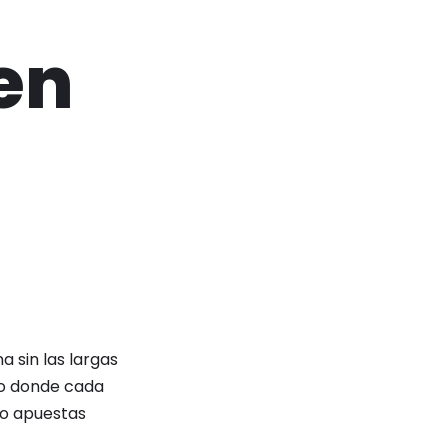
en
 sin las largas
do donde cada
so apuestas