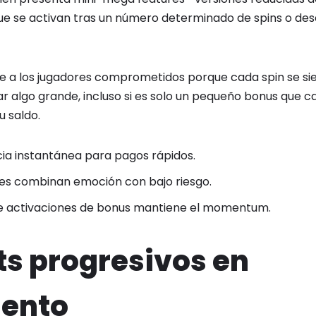
ue se activan tras un número determinado de spins o d
e a los jugadores comprometidos porque cada spin se s
r algo grande, incluso si es solo un pequeño bonus que 
 saldo.
ia instantánea para pagos rápidos.
es combinan emoción con bajo riesgo.
de activaciones de bonus mantiene el momentum.
s progresivos en
ento