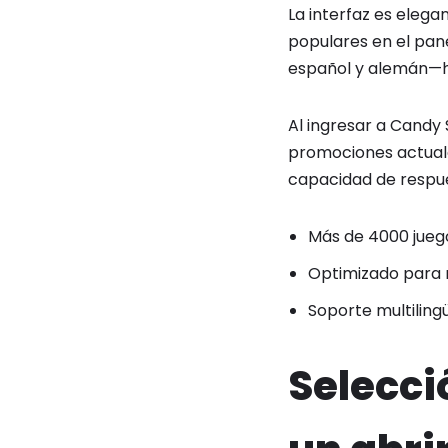
La interfaz es elega
populares en el pane
español y alemán—ha
Al ingresar a Candy 
promociones actuales
capacidad de respues
Más de 4000 juego
Optimizado para 
Soporte multiling
Selecci