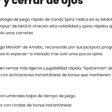
 y cerrar de ojos
rategia de juego rápido de Candy Spinz radica en su bibliot
pus” de NetEnt ofrecen alta volatilidad y spins rápidos
lo unos carretes.
ega Moolah” de Amatic, reconocido por sus jackpots prog
s lo esperas—a menudo tras solo unos pocos spins.
ren temas más ligeros y jugabilidad rápida, “Spaceman” d
 con activaciones instantáneas de bonus que mantienen 
con umbrales bajos de tiempo de juego.
os con rondas de bonus instantáneas.