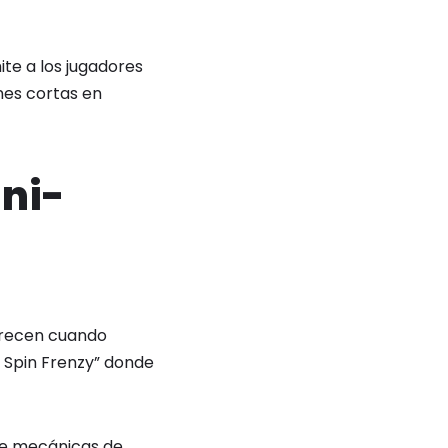
te a los jugadores
nes cortas en
ni-
arecen cuando
e Spin Frenzy” donde
de mecánicas de