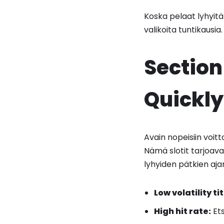
Koska pelaat lyhyitä 
valikoita tuntikausia.
Section 
Quickly
Avain nopeisiin voitt
Nämä slotit tarjoavat
lyhyiden pätkien aja
Low volatility tit
High hit rate:
Ets