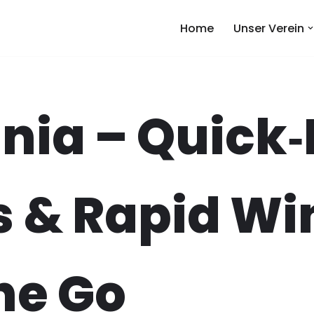
Home
Unser Verein
nia – Quick‑
s & Rapid Wi
he Go