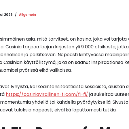
Mai 2026
Allgemein
nsimmäinen asia, mitä tarvitset, on kasino, joka voi tarjota 
. Casinia tarjoaa laajan kirjaston yli 9 000 otsikosta, jotk
uonnollisen ja palkitsevan. Nopeasti kiihtyvässä mobiilipe
ja Casinian käyttöliittymä, joka on saanut inspiraationsa k
uomiosi pyörissä eikä valikoissa.
ttivat lyhyistä, korkeaintensiteettisistä sessioista, alustan 
ätä
https://casiniavirallinen-fi.com/fi-fi/
ja sukeltaa uuteen 
a momentumia yhdellä tai kahdella pyöräytyksellä. Sivusto
haluavat tuloksia nopeasti, eivätkä loputtomasti tutkia.