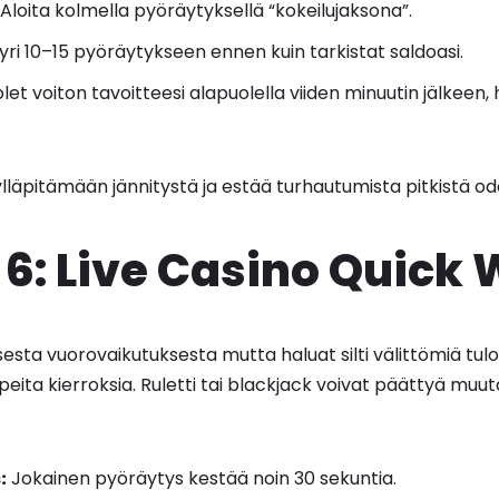
Aloita kolmella pyöräytyksellä “kokeilujaksona”.
yri 10–15 pyöräytykseen ennen kuin tarkistat saldoasi.
let voiton tavoitteesi alapuolella viiden minuutin jälkeen,
läpitämään jännitystä ja estää turhautumista pitkistä odo
 6: Live Casino Quick 
sesta vuorovaikutuksesta mutta haluat silti välittömiä tulo
eita kierroksia. Ruletti tai blackjack voivat päättyä mu
:
Jokainen pyöräytys kestää noin 30 sekuntia.