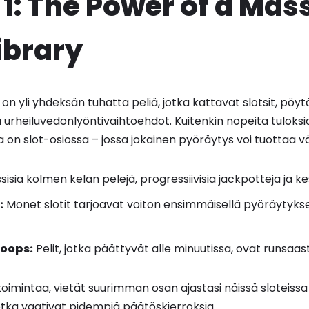
 1: The Power of a Mas
ibrary
on yli yhdeksän tuhatta peliä, jotka kattavat slotsit, pöytä
 urheiluvedonlyöntivaihtoehdot. Kuitenkin nopeita tuloksia
 on slot-osiossa – jossa jokainen pyöräytys voi tuottaa v
sisia kolmen kelan pelejä, progressiivisia jackpotteja ja ke
:
Monet slotit tarjoavat voiton ensimmäisellä pyöräytyksel
loops:
Pelit, jotka päättyvät alle minuutissa, ovat runsaasti
oimintaa, vietät suurimman osan ajastasi näissä sloteissa 
jotka vaativat pidempiä päätöskierroksia.