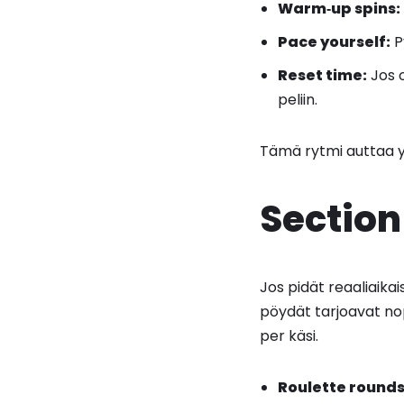
Warm‑up spins:
Pace yourself:
P
Reset time:
Jos o
peliin.
Tämä rytmi auttaa yl
Section
Jos pidät reaaliaikai
pöydät tarjoavat nop
per käsi.
Roulette rounds