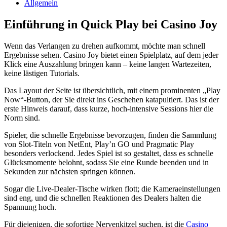
Allgemein
Einführung in Quick Play bei Casino Joy
Wenn das Verlangen zu drehen aufkommt, möchte man schnell
Ergebnisse sehen. Casino Joy bietet einen Spielplatz, auf dem jeder
Klick eine Auszahlung bringen kann – keine langen Wartezeiten,
keine lästigen Tutorials.
Das Layout der Seite ist übersichtlich, mit einem prominenten „Play
Now“-Button, der Sie direkt ins Geschehen katapultiert. Das ist der
erste Hinweis darauf, dass kurze, hoch‑intensive Sessions hier die
Norm sind.
Spieler, die schnelle Ergebnisse bevorzugen, finden die Sammlung
von Slot-Titeln von NetEnt, Play’n GO und Pragmatic Play
besonders verlockend. Jedes Spiel ist so gestaltet, dass es schnelle
Glücksmomente belohnt, sodass Sie eine Runde beenden und in
Sekunden zur nächsten springen können.
Sogar die Live‑Dealer-Tische wirken flott; die Kameraeinstellungen
sind eng, und die schnellen Reaktionen des Dealers halten die
Spannung hoch.
Für diejenigen, die sofortige Nervenkitzel suchen, ist die
Casino