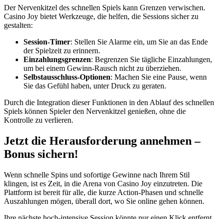
Der Nervenkitzel des schnellen Spiels kann Grenzen verwischen.
Casino Joy bietet Werkzeuge, die helfen, die Sessions sicher zu
gestalten:
Session-Timer
: Stellen Sie Alarme ein, um Sie an das Ende
der Spielzeit zu erinnern.
Einzahlungsgrenzen
: Begrenzen Sie tägliche Einzahlungen,
um bei einem Gewinn‑Rausch nicht zu überziehen.
Selbstausschluss-Optionen
: Machen Sie eine Pause, wenn
Sie das Gefühl haben, unter Druck zu geraten.
Durch die Integration dieser Funktionen in den Ablauf des schnellen
Spiels können Spieler den Nervenkitzel genießen, ohne die
Kontrolle zu verlieren.
Jetzt die Herausforderung annehmen –
Bonus sichern!
Wenn schnelle Spins und sofortige Gewinne nach Ihrem Stil
klingen, ist es Zeit, in die Arena von Casino Joy einzutreten. Die
Plattform ist bereit für alle, die kurze Action‑Phasen und schnelle
Auszahlungen mögen, überall dort, wo Sie online gehen können.
Ihre nächste hoch‑intensive Session könnte nur einen Klick entfernt