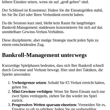
höhere Einsätze setzen, wenn sie auf „groß gehen“ sind.
Der Schlüssel ist Konsistenz: Halten Sie die Einsatzgrößen stabil,
bis Sie Ihr Ziel oder Ihren Verlustlimit erreicht haben.
Da die Sessions kurz sind, bleibt kein Raum für langfristiges
Bankroll-Management; stattdessen konzentrieren Sie sich auf das
unmittelbare Gewinn‑Verlust‑Verhältnis.
Diese disziplinierte, aber mutige Strategie macht jeden Spin zu
einem entscheidenden Zug.
Bankroll-Management unterwegs
Kurzzeitige Spielphasen bedeuten, dass sich Ihre Bankroll schnell
durch Gewinne und Verluste bewegt. Hier sind drei Taktiken, die
Spieler anwenden:
Verlustgrenze setzen
: Sobald Sie €5 Verlust erreicht haben,
gehen Sie.
Mini‑Gewinne verfolgen
: Wenn Sie Ihren Einsatz nach nur
zwei Spins verdoppeln, ziehen Sie ihn wieder ins Spiel
zurück.
Progressives Wetten sparsam einsetzen
: Vermeiden Sie es,
Einsätze zu oft zu erhöhen; halten Sie sie vorhersehbar.