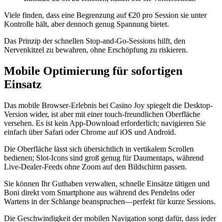
Viele finden, dass eine Begrenzung auf €20 pro Session sie unter
Kontrolle hält, aber dennoch genug Spannung bietet.
Das Prinzip der schnellen Stop‑and‑Go‑Sessions hilft, den
Nervenkitzel zu bewahren, ohne Erschöpfung zu riskieren.
Mobile Optimierung für sofortigen
Einsatz
Das mobile Browser-Erlebnis bei Casino Joy spiegelt die Desktop-
Version wider, ist aber mit einer touch‑freundlichen Oberfläche
versehen. Es ist kein App-Download erforderlich; navigieren Sie
einfach über Safari oder Chrome auf iOS und Android.
Die Oberfläche lässt sich übersichtlich in vertikalem Scrollen
bedienen; Slot‑Icons sind groß genug für Daumentaps, während
Live‑Dealer‑Feeds ohne Zoom auf den Bildschirm passen.
Sie können Ihr Guthaben verwalten, schnelle Einsätze tätigen und
Boni direkt vom Smartphone aus während des Pendelns oder
Wartens in der Schlange beanspruchen—perfekt für kurze Sessions.
Die Geschwindigkeit der mobilen Navigation sorgt dafür, dass jeder