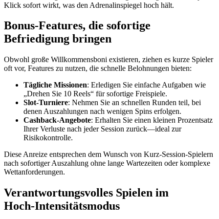
Klick sofort wirkt, was den Adrenalinspiegel hoch hält.
Bonus‑Features, die sofortige
Befriedigung bringen
Obwohl große Willkommensboni existieren, ziehen es kurze Spieler
oft vor, Features zu nutzen, die schnelle Belohnungen bieten:
Tägliche Missionen
: Erledigen Sie einfache Aufgaben wie
„Drehen Sie 10 Reels“ für sofortige Freispiele.
Slot‑Turniere
: Nehmen Sie an schnellen Runden teil, bei
denen Auszahlungen nach wenigen Spins erfolgen.
Cashback‑Angebote
: Erhalten Sie einen kleinen Prozentsatz
Ihrer Verluste nach jeder Session zurück—ideal zur
Risikokontrolle.
Diese Anreize entsprechen dem Wunsch von Kurz‑Session‑Spielern
nach sofortiger Auszahlung ohne lange Wartezeiten oder komplexe
Wettanforderungen.
Verantwortungsvolles Spielen im
Hoch‑Intensitätsmodus