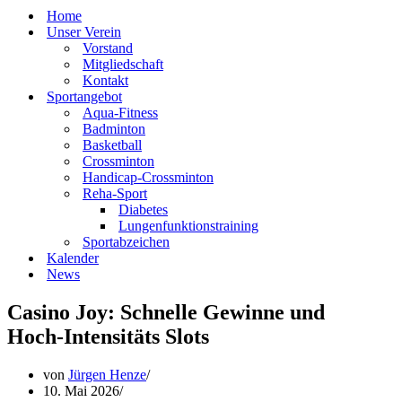
Menü
Home
Unser Verein
Vorstand
Mitgliedschaft
Kontakt
Sportangebot
Aqua-Fitness
Badminton
Basketball
Crossminton
Handicap-Crossminton
Reha-Sport
Diabetes
Lungenfunktionstraining
Sportabzeichen
Kalender
News
Casino Joy: Schnelle Gewinne und
Hoch‑Intensitäts Slots
von
Jürgen Henze
10. Mai 2026