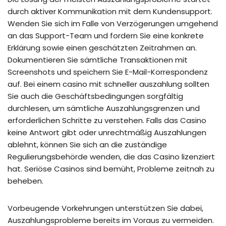
durch aktiver Kommunikation mit dem Kundensupport.
Wenden Sie sich im Falle von Verzögerungen umgehend
an das Support-Team und fordern Sie eine konkrete
Erklärung sowie einen geschätzten Zeitrahmen an.
Dokumentieren Sie sämtliche Transaktionen mit
Screenshots und speichern Sie E-Mail-Korrespondenz
auf. Bei einem casino mit schneller auszahlung sollten
Sie auch die Geschäftsbedingungen sorgfältig
durchlesen, um sämtliche Auszahlungsgrenzen und
erforderlichen Schritte zu verstehen. Falls das Casino
keine Antwort gibt oder unrechtmäßig Auszahlungen
ablehnt, können Sie sich an die zuständige
Regulierungsbehörde wenden, die das Casino lizenziert
hat. Seriöse Casinos sind bemüht, Probleme zeitnah zu
beheben.
Vorbeugende Vorkehrungen unterstützen Sie dabei,
Auszahlungsprobleme bereits im Voraus zu vermeiden.