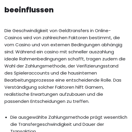
beeinflussen
Die Geschwindigkeit von Geldtransfers in Online-
Casinos wird von zahlreichen Faktoren bestimmt, die
vom Casino und von externen Bedingungen abhängig
sind. Während ein casino mit schneller auszahlung
ideale Rahmenbedingungen schafft, tragen zudem die
Wahl der Zahlungsmethode, der Verifizierungsstand
des Spieleraccounts und die hausinternen
Bearbeitungsprozesse eine entscheidende Rolle. Das
Verständigung solcher Faktoren hilft Gamern,
realistische Erwartungen aufzubauen und die
passenden Entscheidungen zu treffen.
Die ausgewählte Zahlungsmethode prägt wesentlich
die Transfergeschwindigkeit und Dauer der
Transaktion.