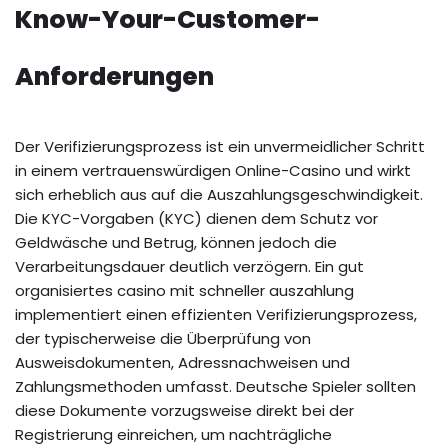
Know-Your-Customer-
Anforderungen
Der Verifizierungsprozess ist ein unvermeidlicher Schritt
in einem vertrauenswürdigen Online-Casino und wirkt
sich erheblich aus auf die Auszahlungsgeschwindigkeit.
Die KYC-Vorgaben (KYC) dienen dem Schutz vor
Geldwäsche und Betrug, können jedoch die
Verarbeitungsdauer deutlich verzögern. Ein gut
organisiertes casino mit schneller auszahlung
implementiert einen effizienten Verifizierungsprozess,
der typischerweise die Überprüfung von
Ausweisdokumenten, Adressnachweisen und
Zahlungsmethoden umfasst. Deutsche Spieler sollten
diese Dokumente vorzugsweise direkt bei der
Registrierung einreichen, um nachträgliche