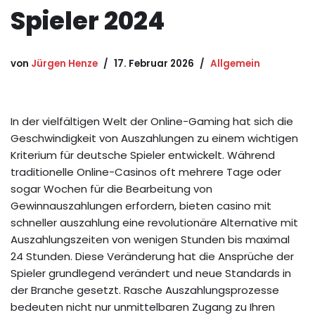
Spieler 2024
von
Jürgen Henze
17. Februar 2026
Allgemein
In der vielfältigen Welt der Online-Gaming hat sich die
Geschwindigkeit von Auszahlungen zu einem wichtigen
Kriterium für deutsche Spieler entwickelt. Während
traditionelle Online-Casinos oft mehrere Tage oder
sogar Wochen für die Bearbeitung von
Gewinnauszahlungen erfordern, bieten casino mit
schneller auszahlung eine revolutionäre Alternative mit
Auszahlungszeiten von wenigen Stunden bis maximal
24 Stunden. Diese Veränderung hat die Ansprüche der
Spieler grundlegend verändert und neue Standards in
der Branche gesetzt. Rasche Auszahlungsprozesse
bedeuten nicht nur unmittelbaren Zugang zu Ihren