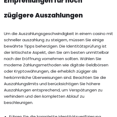
Empfehlungen für noch
zügigere Auszahlungen
Um die Auszahlungsgeschwindigkeit in einem casino mit
schneller auszahlung zu steigern, müssen Sie einige
bewährte Tipps beherzigen. Die Identitätsprüfung ist
der kritischste Aspekt, den Sie am besten unmittelbar
nach der Eröffnung vornehmen sollten. Wählen Sie
moderne Zahlungsmethoden wie digitale Geldbörsen
oder Kryptowährungen, die erheblich zügiger als
herkömmliche Überweisungen sind. Beachten Sie die
Auszahlungslimits und berücksichtigen Sie höhere
Auszahlungen entsprechend, um Verspätungen zu
verhindern und den kompletten Ablauf zu
beschleunigen.
Führen Sie die komplette Identitätsverifizierung