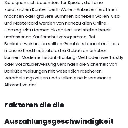
Sie eignen sich besonders für Spieler, die keine
zusätzlichen Konten bei E-Wallet-Anbietern eröffnen
möchten oder größere Summen abheben wollen. Visa
und Mastercard werden von nahezu allen Online-
Gaming-Plattformen akzeptiert und stellen bereit
umfassende Käuferschutzprogramme. Bei
Banküberweisungen sollten Gamblers beachten, dass
manche Kreditinstitute extra Gebühren erheben
können. Moderne Instant-Banking-Methoden wie Trustly
oder Sofortüberweisung verbinden die Sicherheit von
Banküberweisungen mit wesentlich rascheren
Verarbeitungszeiten und stellen eine interessante
Alternative dar.
Faktoren die die
Auszahlungsgeschwindigkeit