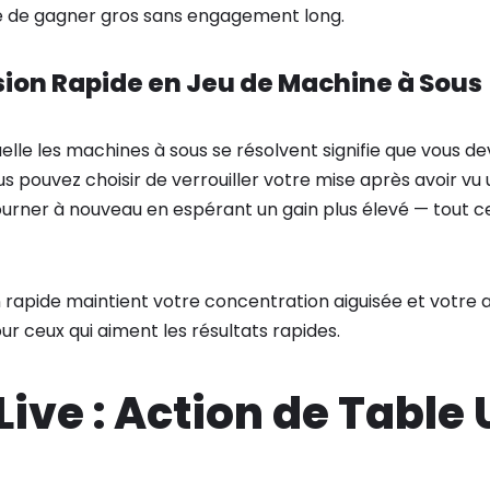
e de gagner gros sans engagement long.
sion Rapide en Jeu de Machine à Sous
uelle les machines à sous se résolvent signifie que vous de
 pouvez choisir de verrouiller votre mise après avoir vu
ourner à nouveau en espérant un gain plus élevé — tout c
 rapide maintient votre concentration aiguisée et votre 
 ceux qui aiment les résultats rapides.
ive : Action de Table 