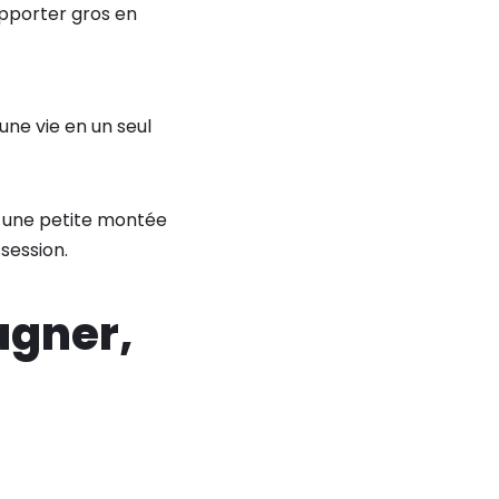
pporter gros en
ne vie en un seul
re une petite montée
session.
agner,