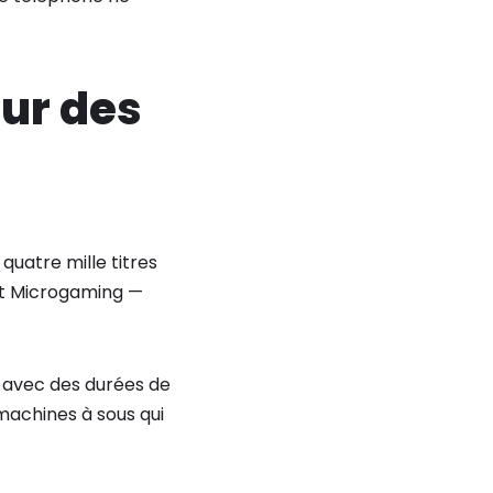
ur des
quatre mille titres
et Microgaming —
s avec des durées de
 machines à sous qui