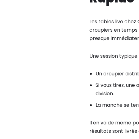
Les tables live chez
croupiers en temps r
presque immédiate
Une session typique d
Un croupier distr
Si vous tirez, une
division.
La manche se term
Il en va de même pou
résultats sont livrés 