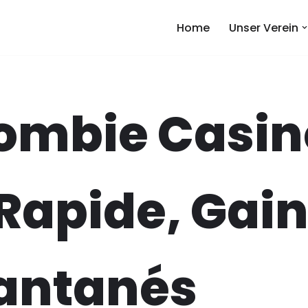
Home
Unser Verein
ombie Casino
Rapide, Gai
tantanés