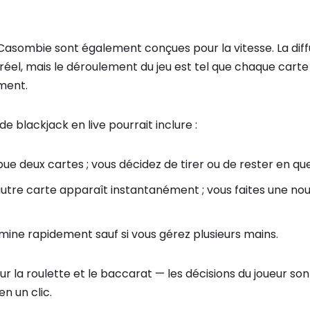
 Casombie sont également conçues pour la vitesse. La dif
éel, mais le déroulement du jeu est tel que chaque carte
ment.
e blackjack en live pourrait inclure :
ibue deux cartes ; vous décidez de tirer ou de rester en q
 autre carte apparaît instantanément ; vous faites une nou
ine rapidement sauf si vous gérez plusieurs mains.
r la roulette et le baccarat — les décisions du joueur son
en un clic.