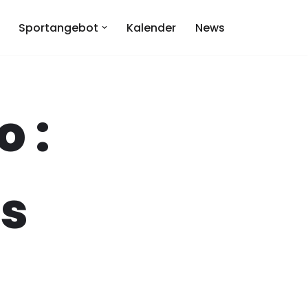
Sportangebot
Kalender
News
 :
ns