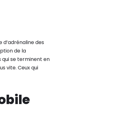
e d’adrénaline des
tion de la
s qui se terminent en
s vite. Ceux qui
obile