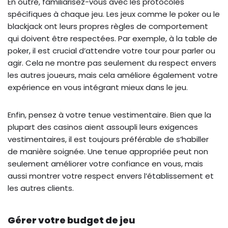
En outre, familiarisez-vous avec les protocoles
spécifiques à chaque jeu. Les jeux comme le poker ou le
blackjack ont leurs propres règles de comportement
qui doivent être respectées. Par exemple, à la table de
poker, il est crucial d’attendre votre tour pour parler ou
agir. Cela ne montre pas seulement du respect envers
les autres joueurs, mais cela améliore également votre
expérience en vous intégrant mieux dans le jeu.
Enfin, pensez à votre tenue vestimentaire. Bien que la
plupart des casinos aient assoupli leurs exigences
vestimentaires, il est toujours préférable de s’habiller
de manière soignée. Une tenue appropriée peut non
seulement améliorer votre confiance en vous, mais
aussi montrer votre respect envers l’établissement et
les autres clients.
Gérer votre budget de jeu