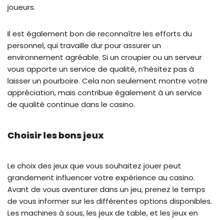
joueurs.
Il est également bon de reconnaître les efforts du
personnel, qui travaille dur pour assurer un
environnement agréable. Si un croupier ou un serveur
vous apporte un service de qualité, n’hésitez pas à
laisser un pourboire. Cela non seulement montre votre
appréciation, mais contribue également à un service
de qualité continue dans le casino.
Choisir les bons jeux
Le choix des jeux que vous souhaitez jouer peut
grandement influencer votre expérience au casino.
Avant de vous aventurer dans un jeu, prenez le temps
de vous informer sur les différentes options disponibles.
Les machines à sous, les jeux de table, et les jeux en