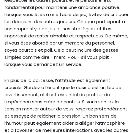
Respecter les autres joueurs et le personnel est
fondamental pour maintenir une ambiance positive.
Lorsque vous êtes à une table de jeu, évitez de critiquer
les décisions des autres joueurs. Chaque participant a
son propre style de jeu et ses stratégies, et il est
important de rester aimable et respectueux. De même,
si vous êtes abordé par un membre du personnel,
soyez courtois et poli. Cela peut inclure des gestes
simples comme dire « merci » ou « s’il vous plaît »
lorsque vous demandez un service.
En plus de la politesse, l’attitude est également
cruciale. Gardez à l’esprit que le casino est un lieu de
divertissement, et il est essentiel de profiter de
l’expérience sans créer de conflits. Si vous sentez la
tension monter autour de vous, respirez profondément
et essayez de relâcher la pression. Un bon sens de
l’humour peut également aider à alléger l’atmosphère
et à favoriser de meilleures interactions avec les autres