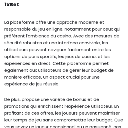
1xBet
La plateforme offre une approche moderne et
responsable du jeu en ligne, notamment pour ceux qui
préfèrent l’ambiance du casino. Avec des mesures de
sécurité robustes et une interface conviviale, les
utilisateurs peuvent naviguer facilement entre les
options de paris sportifs, les jeux de casino, et les
expériences en direct. Cette plateforme permet
également aux utilisateurs de gérer leur budget de
manière efficace, un aspect crucial pour une
expérience de jeu réussie.
De plus, propose une variété de bonus et de
promotions qui enrichissent l’expérience utilisateur. En
profitant de ces offres, les joueurs peuvent maximiser
leur temps de jeu sans compromettre leur budget. Que
vous soyez un joueur occasionnel ou un passionné, ces