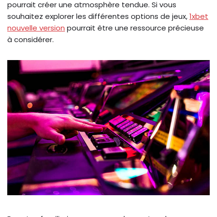
pourrait créer une atmosphère tendue. Si vous
souhaitez explorer les différentes options de jeux,
1xbet
nouvelle version
pourrait être une ressource précieuse
à considérer.