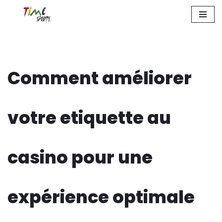
Zum
Inhalt
springen
Comment améliorer
votre etiquette au
casino pour une
expérience optimale