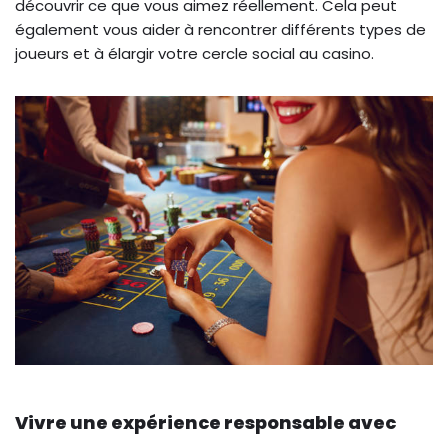
découvrir ce que vous aimez réellement. Cela peut
également vous aider à rencontrer différents types de
joueurs et à élargir votre cercle social au casino.
Vivre une expérience responsable avec