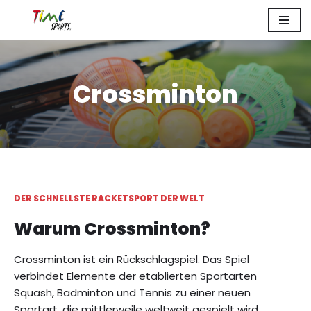
Zum
Inhalt
springen
Crossminton
DER SCHNELLSTE RACKETSPORT DER WELT
Warum Crossminton?
Crossminton ist ein Rückschlagspiel. Das Spiel
verbindet Elemente der etablierten Sportarten
Squash, Badminton und Tennis zu einer neuen
Sportart, die mittlerweile weltweit gespielt wird.