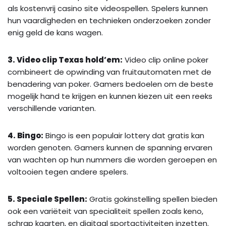
als kostenvrij casino site videospellen. Spelers kunnen
hun vaardigheden en technieken onderzoeken zonder
enig geld de kans wagen.
3. Video clip Texas hold’em:
Video clip online poker
combineert de opwinding van fruitautomaten met de
benadering van poker. Gamers bedoelen om de beste
mogelijk hand te krijgen en kunnen kiezen uit een reeks
verschillende varianten.
4. Bingo:
Bingo is een populair lottery dat gratis kan
worden genoten. Gamers kunnen de spanning ervaren
van wachten op hun nummers die worden geroepen en
voltooien tegen andere spelers.
5. Speciale Spellen:
Gratis gokinstelling spellen bieden
ook een variëteit van specialiteit spellen zoals keno,
schrap kaarten, en digitaal sportactiviteiten inzetten.