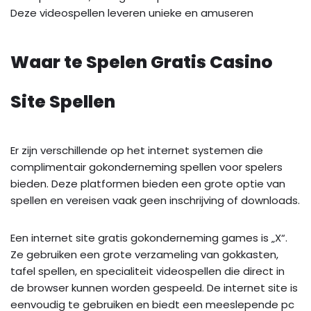
Deze videospellen leveren unieke en amuseren
Waar te Spelen Gratis Casino
Site Spellen
Er zijn verschillende op het internet systemen die
complimentair gokonderneming spellen voor spelers
bieden. Deze platformen bieden een grote optie van
spellen en vereisen vaak geen inschrijving of downloads.
Een internet site gratis gokonderneming games is „X“.
Ze gebruiken een grote verzameling van gokkasten,
tafel spellen, en specialiteit videospellen die direct in
de browser kunnen worden gespeeld. De internet site is
eenvoudig te gebruiken en biedt een meeslepende pc