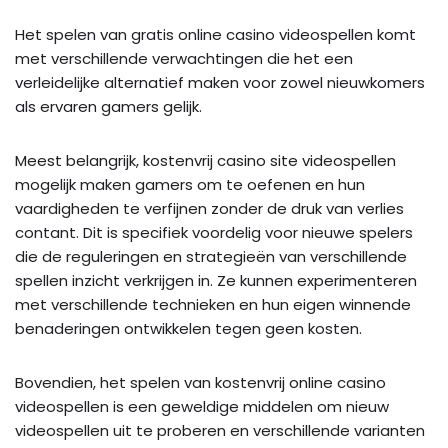
Het spelen van gratis online casino videospellen komt
met verschillende verwachtingen die het een
verleidelijke alternatief maken voor zowel nieuwkomers
als ervaren gamers gelijk.
Meest belangrijk, kostenvrij casino site videospellen
mogelijk maken gamers om te oefenen en hun
vaardigheden te verfijnen zonder de druk van verlies
contant. Dit is specifiek voordelig voor nieuwe spelers
die de reguleringen en strategieën van verschillende
spellen inzicht verkrijgen in. Ze kunnen experimenteren
met verschillende technieken en hun eigen winnende
benaderingen ontwikkelen tegen geen kosten.
Bovendien, het spelen van kostenvrij online casino
videospellen is een geweldige middelen om nieuw
videospellen uit te proberen en verschillende varianten