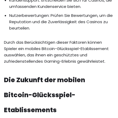
Kundensupport: Entscheiden Sie sich für Casinos, die
umfassenden Kundenservice bieten.
Nutzerbewertungen: Prüfen Sie Bewertungen, um die
Reputation und die Zuverlässigkeit des Casinos zu
beurteilen.
Durch das Berücksichtigen dieser Faktoren können
Spieler ein mobiles Bitcoin-Glücksspiel-Etablissement
auswählen, das ihnen ein geschütztes und
zufriedenstellendes Gaming-Erlebnis gewährleistet.
Die Zukunft der mobilen
Bitcoin-Glücksspiel-
Etablissements