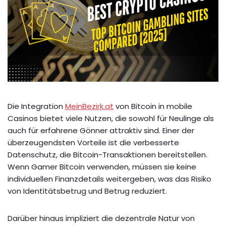
Die Integration
MeinBezirk.at
von Bitcoin in mobile
Casinos bietet viele Nutzen, die sowohl für Neulinge als
auch für erfahrene Gönner attraktiv sind. Einer der
überzeugendsten Vorteile ist die verbesserte
Datenschutz, die Bitcoin-Transaktionen bereitstellen.
Wenn Gamer Bitcoin verwenden, müssen sie keine
individuellen Finanzdetails weitergeben, was das Risiko
von Identitätsbetrug und Betrug reduziert.
Darüber hinaus impliziert die dezentrale Natur von