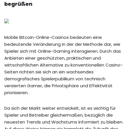
begrüßen
Mobile Bitcoin-Online-Casinos bedeuten eine
bedeutende Veränderung in der der Methode dar, wie
Spieler sich mit Online-Gaming interagieren. Durch das
Anbieten einer geschützten, praktischen und
wirtschaftlichen Alternative zu konventionellen Casino-
Seiten richten sie sich an ein wachsendes
demografisches Spielerpublikum von technisch
versierten Gamer, die Privatsphäre und Effektivität
priorisieren.
Da sich der Markt weiter entwickelt, ist es wichtig für
Spieler und Betreiber gleichermaßen, bezüglich die
neuesten Trends und Wachstums informiert zu bleiben.
Auf diese Weise können sie komplett die Zukunft des