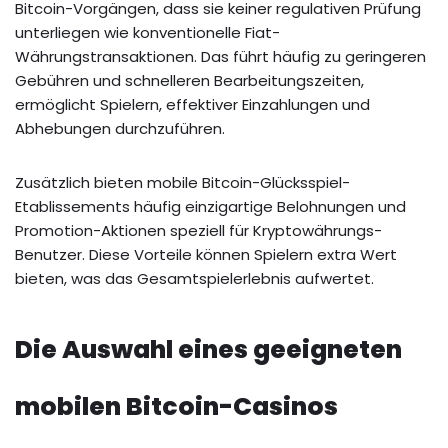
Bitcoin-Vorgängen, dass sie keiner regulativen Prüfung
unterliegen wie konventionelle Fiat-
Währungstransaktionen. Das führt häufig zu geringeren
Gebühren und schnelleren Bearbeitungszeiten,
ermöglicht Spielern, effektiver Einzahlungen und
Abhebungen durchzuführen.
Zusätzlich bieten mobile Bitcoin-Glücksspiel-
Etablissements häufig einzigartige Belohnungen und
Promotion-Aktionen speziell für Kryptowährungs-
Benutzer. Diese Vorteile können Spielern extra Wert
bieten, was das Gesamtspielerlebnis aufwertet.
Die Auswahl eines geeigneten
mobilen Bitcoin-Casinos