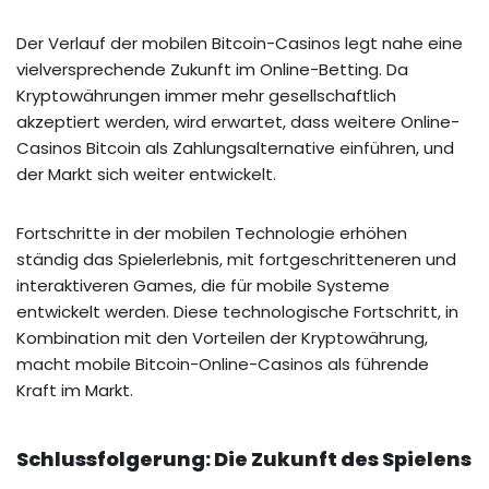
Der Verlauf der mobilen Bitcoin-Casinos legt nahe eine
vielversprechende Zukunft im Online-Betting. Da
Kryptowährungen immer mehr gesellschaftlich
akzeptiert werden, wird erwartet, dass weitere Online-
Casinos Bitcoin als Zahlungsalternative einführen, und
der Markt sich weiter entwickelt.
Fortschritte in der mobilen Technologie erhöhen
ständig das Spielerlebnis, mit fortgeschritteneren und
interaktiveren Games, die für mobile Systeme
entwickelt werden. Diese technologische Fortschritt, in
Kombination mit den Vorteilen der Kryptowährung,
macht mobile Bitcoin-Online-Casinos als führende
Kraft im Markt.
Schlussfolgerung: Die Zukunft des Spielens