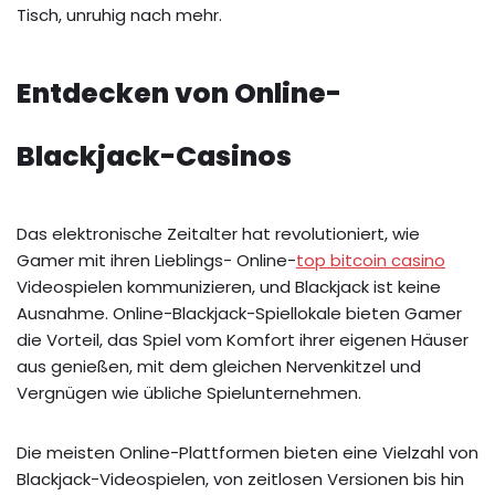
Tisch, unruhig nach mehr.
Entdecken von Online-
Blackjack-Casinos
Das elektronische Zeitalter hat revolutioniert, wie
Gamer mit ihren Lieblings- Online-
top bitcoin casino
Videospielen kommunizieren, und Blackjack ist keine
Ausnahme. Online-Blackjack-Spiellokale bieten Gamer
die Vorteil, das Spiel vom Komfort ihrer eigenen Häuser
aus genießen, mit dem gleichen Nervenkitzel und
Vergnügen wie übliche Spielunternehmen.
Die meisten Online-Plattformen bieten eine Vielzahl von
Blackjack-Videospielen, von zeitlosen Versionen bis hin