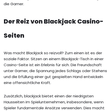
die Gamer.
Der Reiz von Blackjack Casino-
Seiten
Was macht Blackjack so reizvoll? Zum einen ist es der
soziale Faktor. Sitzen an einem Blackjack-Tisch in einer
Casino-Seite ist ein Erlebnis für sich. Die Freundschaft
unter Gamer, die Spannung jedes Schlags oder Stehens
und die Erfüllung einer gut gespielten Hand entwickeln
eine offensichtliche Kraft.
Zusätzlich, blackjack bietet einen der niedrigsten
Hausseiten im Spielunternehmen, insbesondere, wenn
Spieler fundamentale Ansätze verwenden. Dies macht