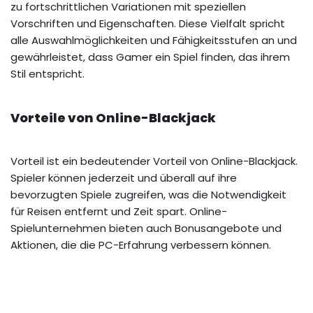
zu fortschrittlichen Variationen mit speziellen
Vorschriften und Eigenschaften. Diese Vielfalt spricht
alle Auswahlmöglichkeiten und Fähigkeitsstufen an und
gewährleistet, dass Gamer ein Spiel finden, das ihrem
Stil entspricht.
Vorteile von Online-Blackjack
Vorteil ist ein bedeutender Vorteil von Online-Blackjack.
Spieler können jederzeit und überall auf ihre
bevorzugten Spiele zugreifen, was die Notwendigkeit
für Reisen entfernt und Zeit spart. Online-
Spielunternehmen bieten auch Bonusangebote und
Aktionen, die die PC-Erfahrung verbessern können.