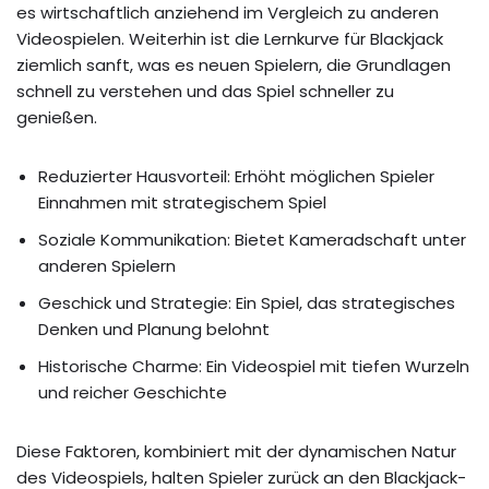
es wirtschaftlich anziehend im Vergleich zu anderen
Videospielen. Weiterhin ist die Lernkurve für Blackjack
ziemlich sanft, was es neuen Spielern, die Grundlagen
schnell zu verstehen und das Spiel schneller zu
genießen.
Reduzierter Hausvorteil: Erhöht möglichen Spieler
Einnahmen mit strategischem Spiel
Soziale Kommunikation: Bietet Kameradschaft unter
anderen Spielern
Geschick und Strategie: Ein Spiel, das strategisches
Denken und Planung belohnt
Historische Charme: Ein Videospiel mit tiefen Wurzeln
und reicher Geschichte
Diese Faktoren, kombiniert mit der dynamischen Natur
des Videospiels, halten Spieler zurück an den Blackjack-