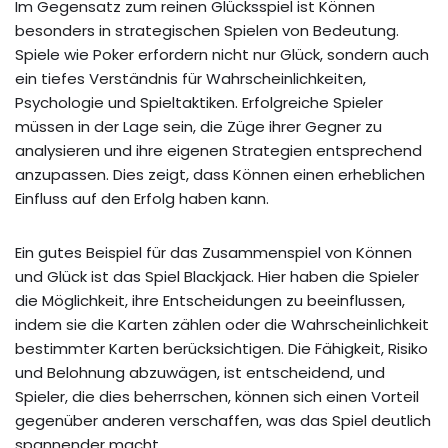
Im Gegensatz zum reinen Glücksspiel ist Können
besonders in strategischen Spielen von Bedeutung.
Spiele wie Poker erfordern nicht nur Glück, sondern auch
ein tiefes Verständnis für Wahrscheinlichkeiten,
Psychologie und Spieltaktiken. Erfolgreiche Spieler
müssen in der Lage sein, die Züge ihrer Gegner zu
analysieren und ihre eigenen Strategien entsprechend
anzupassen. Dies zeigt, dass Können einen erheblichen
Einfluss auf den Erfolg haben kann.
Ein gutes Beispiel für das Zusammenspiel von Können
und Glück ist das Spiel Blackjack. Hier haben die Spieler
die Möglichkeit, ihre Entscheidungen zu beeinflussen,
indem sie die Karten zählen oder die Wahrscheinlichkeit
bestimmter Karten berücksichtigen. Die Fähigkeit, Risiko
und Belohnung abzuwägen, ist entscheidend, und
Spieler, die dies beherrschen, können sich einen Vorteil
gegenüber anderen verschaffen, was das Spiel deutlich
spannender macht.