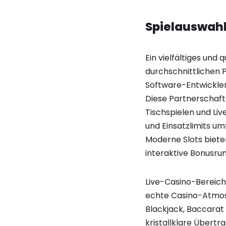
Spielauswahl
Ein vielfältiges und
durchschnittlichen 
Software-Entwickler
Diese Partnerschaf
Tischspielen und Li
und Einsatzlimits u
Moderne Slots biet
interaktive Bonusrun
Live-Casino-Bereic
echte Casino-Atmosph
Blackjack, Baccarat
kristallklare Übertr