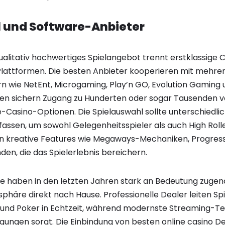
 und Software-Anbieter
 qualitativ hochwertiges Spielangebot trennt erstklassige 
Plattformen. Die besten Anbieter kooperieren mit mehr
n wie NetEnt, Microgaming, Play’n GO, Evolution Gaming 
ten sichern Zugang zu Hunderten oder sogar Tausenden v
ve-Casino-Optionen. Die Spielauswahl sollte unterschiedl
mfassen, um sowohl Gelegenheitsspieler als auch High Rol
en kreative Features wie Megaways-Mechaniken, Progres
den, die das Spielerlebnis bereichern.
he haben in den letzten Jahren stark an Bedeutung zug
äre direkt nach Hause. Professionelle Dealer leiten Spie
 und Poker in Echtzeit, während modernste Streaming-Te
agungen sorgt. Die Einbindung von besten online casino De