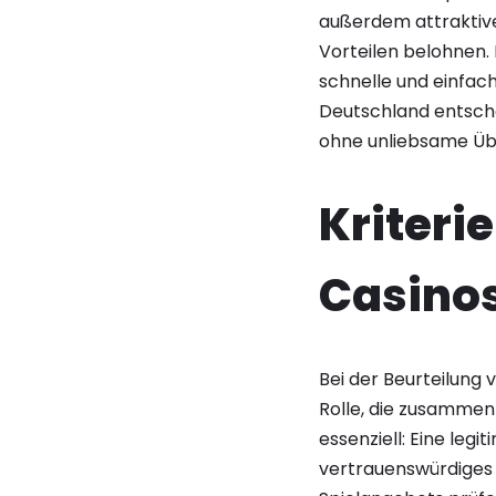
außerdem attraktive
Vorteilen belohnen. 
schnelle und einfac
Deutschland entsche
ohne unliebsame Üb
Kriteri
Casinos
Bei der Beurteilung 
Rolle, die zusammen
essenziell: Eine leg
vertrauenswürdiges S