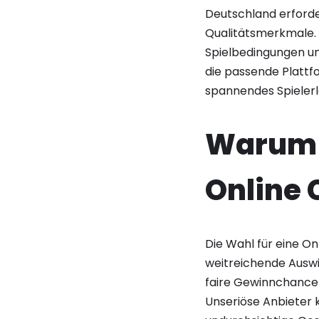
Deutschland erforde
Qualitätsmerkmale. 
Spielbedingungen un
die passende Plattfo
spannendes Spielerl
Warum d
Online 
Die Wahl für eine On
weitreichende Auswir
faire Gewinnchancen
Unseriöse Anbieter 