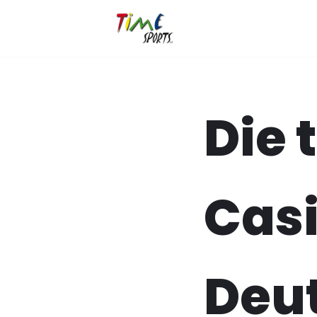
Zum
Inhalt
springen
Die 
Casi
Deut