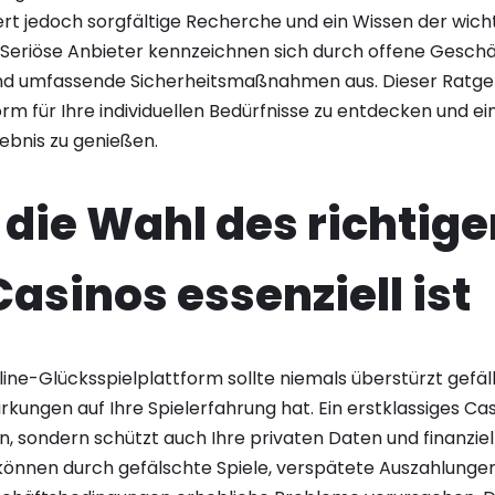
rt jedoch sorgfältige Recherche und ein Wissen der wich
Seriöse Anbieter kennzeichnen sich durch offene Geschäf
d umfassende Sicherheitsmaßnahmen aus. Dieser Ratgebe
rm für Ihre individuellen Bedürfnisse zu entdecken und ei
ebnis zu genießen.
ie Wahl des richtige
Casinos essenziell ist
line-Glücksspielplattform sollte niemals überstürzt gefäll
kungen auf Ihre Spielerfahrung hat. Ein erstklassiges Cas
, sondern schützt auch Ihre privaten Daten und finanziel
können durch gefälschte Spiele, verspätete Auszahlunge