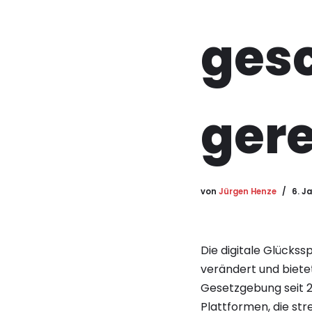
ges
gere
von
Jürgen Henze
6. J
Die digitale Glückss
verändert und biete
Gesetzgebung seit 2
Plattformen, die st