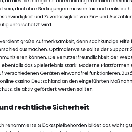
, da dies die alltägliche Unterhaltung erheblich beeinfl
sein, doch ihre Bedingungen müssen fair und realistisc
Geschwindigkeit und Zuverlässigkeit von Ein- und Auszahlun
fig unterschätzt wird.
erdient große Aufmerksamkeit, denn sachkundige Hilfe k
erschied ausmachen. Optimalerweise sollte der Support 2
munizieren können. Die Benutzerfreundlichkeit der Webs
enfalls das Spielerlebnis stark. Moderne Plattformen sol
f verschiedenen Geräten einwandfrei funktionieren. Zusätz
 online casino Deutschland an den eingeführten Maßnah
chutz, die aktiv gefördert werden sollten.
und rechtliche Sicherheit
rch renommierte Glücksspielbehörden bildet das wichtig