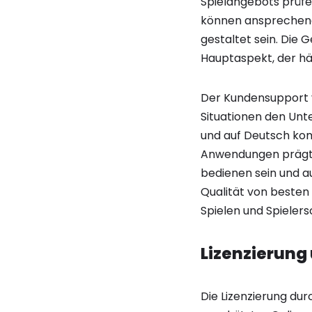
Spielangebots prüfen
können ansprechend 
gestaltet sein. Die 
Hauptaspekt, der häu
Der Kundensupport v
Situationen den Unt
und auf Deutsch kom
Anwendungen prägt eb
bedienen sein und au
Qualität von besten
Spielen und Spielers
Lizenzierung 
Die Lizenzierung du