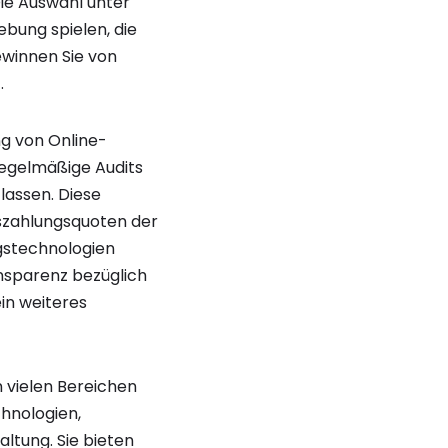
ie Auswahl unter
ebung spielen, die
winnen Sie von
.
ng von Online-
regelmäßige Audits
lassen. Diese
uszahlungsquoten der
gstechnologien
ansparenz bezüglich
in weiteres
n vielen Bereichen
chnologien,
ltung. Sie bieten