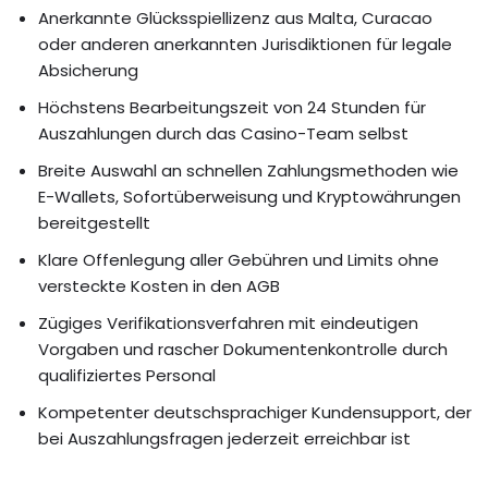
Anerkannte Glücksspiellizenz aus Malta, Curacao
oder anderen anerkannten Jurisdiktionen für legale
Absicherung
Höchstens Bearbeitungszeit von 24 Stunden für
Auszahlungen durch das Casino-Team selbst
Breite Auswahl an schnellen Zahlungsmethoden wie
E-Wallets, Sofortüberweisung und Kryptowährungen
bereitgestellt
Klare Offenlegung aller Gebühren und Limits ohne
versteckte Kosten in den AGB
Zügiges Verifikationsverfahren mit eindeutigen
Vorgaben und rascher Dokumentenkontrolle durch
qualifiziertes Personal
Kompetenter deutschsprachiger Kundensupport, der
bei Auszahlungsfragen jederzeit erreichbar ist