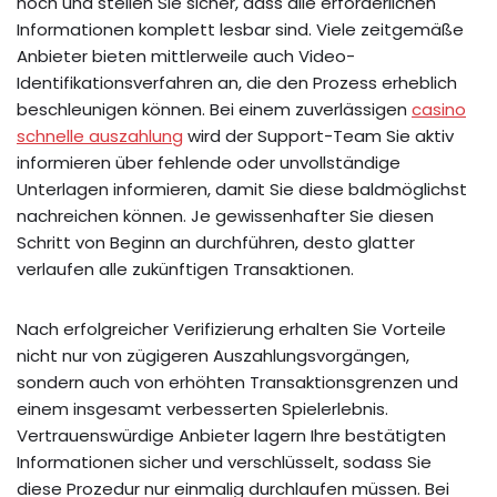
hoch und stellen Sie sicher, dass alle erforderlichen
Informationen komplett lesbar sind. Viele zeitgemäße
Anbieter bieten mittlerweile auch Video-
Identifikationsverfahren an, die den Prozess erheblich
beschleunigen können. Bei einem zuverlässigen
casino
schnelle auszahlung
wird der Support-Team Sie aktiv
informieren über fehlende oder unvollständige
Unterlagen informieren, damit Sie diese baldmöglichst
nachreichen können. Je gewissenhafter Sie diesen
Schritt von Beginn an durchführen, desto glatter
verlaufen alle zukünftigen Transaktionen.
Nach erfolgreicher Verifizierung erhalten Sie Vorteile
nicht nur von zügigeren Auszahlungsvorgängen,
sondern auch von erhöhten Transaktionsgrenzen und
einem insgesamt verbesserten Spielerlebnis.
Vertrauenswürdige Anbieter lagern Ihre bestätigten
Informationen sicher und verschlüsselt, sodass Sie
diese Prozedur nur einmalig durchlaufen müssen. Bei