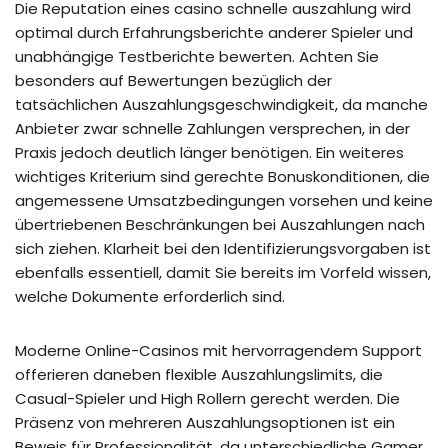
Die Reputation eines casino schnelle auszahlung wird
optimal durch Erfahrungsberichte anderer Spieler und
unabhängige Testberichte bewerten. Achten Sie
besonders auf Bewertungen bezüglich der
tatsächlichen Auszahlungsgeschwindigkeit, da manche
Anbieter zwar schnelle Zahlungen versprechen, in der
Praxis jedoch deutlich länger benötigen. Ein weiteres
wichtiges Kriterium sind gerechte Bonuskonditionen, die
angemessene Umsatzbedingungen vorsehen und keine
übertriebenen Beschränkungen bei Auszahlungen nach
sich ziehen. Klarheit bei den Identifizierungsvorgaben ist
ebenfalls essentiell, damit Sie bereits im Vorfeld wissen,
welche Dokumente erforderlich sind.
Moderne Online-Casinos mit hervorragendem Support
offerieren daneben flexible Auszahlungslimits, die
Casual-Spieler und High Rollern gerecht werden. Die
Präsenz von mehreren Auszahlungsoptionen ist ein
Beweis für Professionalität, da unterschiedliche Gamer