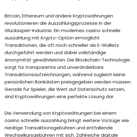
Bitcoin, Ethereum und andere Kryptowährungen
revolutionieren die Auszahlungsprozesse in der
Glücksspiel-Industrie. Ein modernes casino schnelle
auszahlung mit Krypto-Option ermöglicht
Transaktionen, die oft noch schneller als E-Wallets
durchgeführt werden und dabei vollständige
Anonymität gewährleisten. Die Blockchain-Technologie
sorgt für transparente und unveränderbare
Transaktionsaufzeichnungen, während zugleich keine
persönlichen Bankdaten preisgegeben werden müssen.
Gerade für Spieler, die Wert auf Datenschutz setzen,
sind Kryptowährungen eine perfekte Lösung dar.
Die Verwendung von Kryptowährungen bei einem
casino schnelle auszahlung bringt weitere Vorzüge wie
niedrige Transaktionsgebühren und entfallende
Wechselkursgebühren mit sich. Zahlreiche digitale