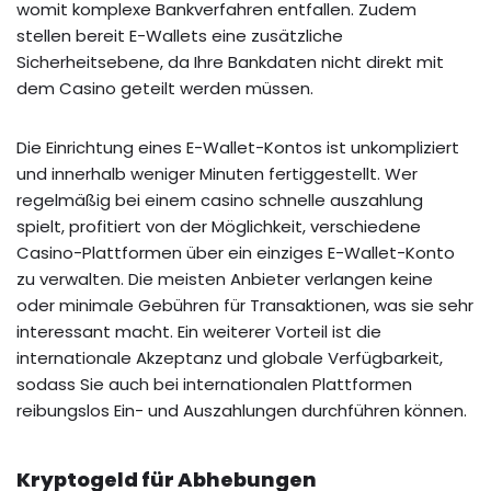
womit komplexe Bankverfahren entfallen. Zudem
stellen bereit E-Wallets eine zusätzliche
Sicherheitsebene, da Ihre Bankdaten nicht direkt mit
dem Casino geteilt werden müssen.
Die Einrichtung eines E-Wallet-Kontos ist unkompliziert
und innerhalb weniger Minuten fertiggestellt. Wer
regelmäßig bei einem casino schnelle auszahlung
spielt, profitiert von der Möglichkeit, verschiedene
Casino-Plattformen über ein einziges E-Wallet-Konto
zu verwalten. Die meisten Anbieter verlangen keine
oder minimale Gebühren für Transaktionen, was sie sehr
interessant macht. Ein weiterer Vorteil ist die
internationale Akzeptanz und globale Verfügbarkeit,
sodass Sie auch bei internationalen Plattformen
reibungslos Ein- und Auszahlungen durchführen können.
Kryptogeld für Abhebungen