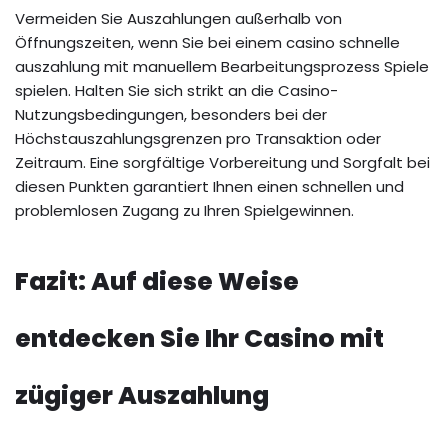
Vermeiden Sie Auszahlungen außerhalb von
Öffnungszeiten, wenn Sie bei einem casino schnelle
auszahlung mit manuellem Bearbeitungsprozess Spiele
spielen. Halten Sie sich strikt an die Casino-
Nutzungsbedingungen, besonders bei der
Höchstauszahlungsgrenzen pro Transaktion oder
Zeitraum. Eine sorgfältige Vorbereitung und Sorgfalt bei
diesen Punkten garantiert Ihnen einen schnellen und
problemlosen Zugang zu Ihren Spielgewinnen.
Fazit: Auf diese Weise
entdecken Sie Ihr Casino mit
zügiger Auszahlung