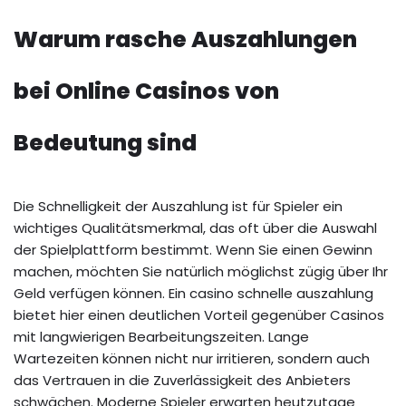
Warum rasche Auszahlungen
bei Online Casinos von
Bedeutung sind
Die Schnelligkeit der Auszahlung ist für Spieler ein
wichtiges Qualitätsmerkmal, das oft über die Auswahl
der Spielplattform bestimmt. Wenn Sie einen Gewinn
machen, möchten Sie natürlich möglichst zügig über Ihr
Geld verfügen können. Ein casino schnelle auszahlung
bietet hier einen deutlichen Vorteil gegenüber Casinos
mit langwierigen Bearbeitungszeiten. Lange
Wartezeiten können nicht nur irritieren, sondern auch
das Vertrauen in die Zuverlässigkeit des Anbieters
schwächen. Moderne Spieler erwarten heutzutage