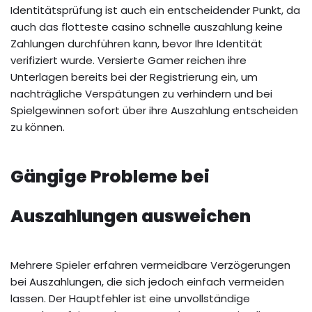
Identitätsprüfung ist auch ein entscheidender Punkt, da
auch das flotteste casino schnelle auszahlung keine
Zahlungen durchführen kann, bevor Ihre Identität
verifiziert wurde. Versierte Gamer reichen ihre
Unterlagen bereits bei der Registrierung ein, um
nachträgliche Verspätungen zu verhindern und bei
Spielgewinnen sofort über ihre Auszahlung entscheiden
zu können.
Gängige Probleme bei
Auszahlungen ausweichen
Mehrere Spieler erfahren vermeidbare Verzögerungen
bei Auszahlungen, die sich jedoch einfach vermeiden
lassen. Der Hauptfehler ist eine unvollständige