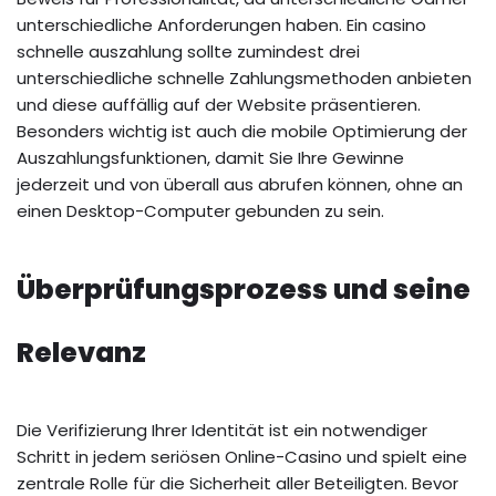
unterschiedliche Anforderungen haben. Ein casino
schnelle auszahlung sollte zumindest drei
unterschiedliche schnelle Zahlungsmethoden anbieten
und diese auffällig auf der Website präsentieren.
Besonders wichtig ist auch die mobile Optimierung der
Auszahlungsfunktionen, damit Sie Ihre Gewinne
jederzeit und von überall aus abrufen können, ohne an
einen Desktop-Computer gebunden zu sein.
Überprüfungsprozess und seine
Relevanz
Die Verifizierung Ihrer Identität ist ein notwendiger
Schritt in jedem seriösen Online-Casino und spielt eine
zentrale Rolle für die Sicherheit aller Beteiligten. Bevor