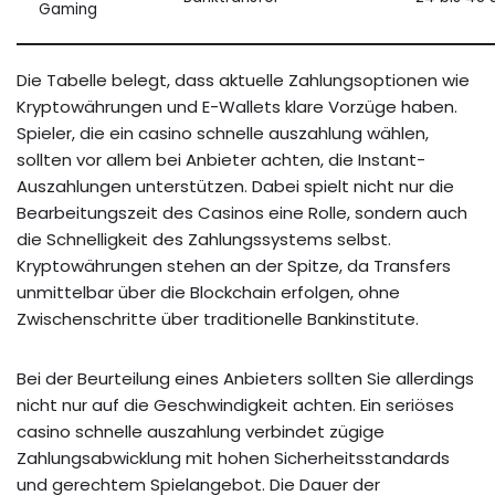
Gaming
Die Tabelle belegt, dass aktuelle Zahlungsoptionen wie
Kryptowährungen und E-Wallets klare Vorzüge haben.
Spieler, die ein casino schnelle auszahlung wählen,
sollten vor allem bei Anbieter achten, die Instant-
Auszahlungen unterstützen. Dabei spielt nicht nur die
Bearbeitungszeit des Casinos eine Rolle, sondern auch
die Schnelligkeit des Zahlungssystems selbst.
Kryptowährungen stehen an der Spitze, da Transfers
unmittelbar über die Blockchain erfolgen, ohne
Zwischenschritte über traditionelle Bankinstitute.
Bei der Beurteilung eines Anbieters sollten Sie allerdings
nicht nur auf die Geschwindigkeit achten. Ein seriöses
casino schnelle auszahlung verbindet zügige
Zahlungsabwicklung mit hohen Sicherheitsstandards
und gerechtem Spielangebot. Die Dauer der