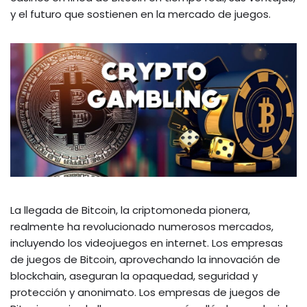
y el futuro que sostienen en la mercado de juegos.
La llegada de Bitcoin, la criptomoneda pionera,
realmente ha revolucionado numerosos mercados,
incluyendo los videojuegos en internet. Los empresas
de juegos de Bitcoin, aprovechando la innovación de
blockchain, aseguran la opaquedad, seguridad y
protección y anonimato. Los empresas de juegos de