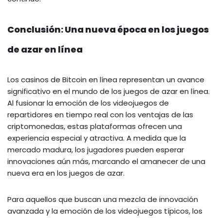
Conclusión: Una nueva época en los juegos
de azar en línea
Los casinos de Bitcoin en línea representan un avance
significativo en el mundo de los juegos de azar en línea.
Al fusionar la emoción de los videojuegos de
repartidores en tiempo real con los ventajas de las
criptomonedas, estas plataformas ofrecen una
experiencia especial y atractiva. A medida que la
mercado madura, los jugadores pueden esperar
innovaciones aún más, marcando el amanecer de una
nueva era en los juegos de azar.
Para aquellos que buscan una mezcla de innovación
avanzada y la emoción de los videojuegos típicos, los