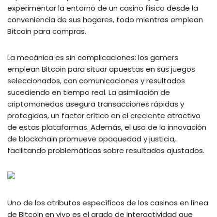
experimentar la entorno de un casino físico desde la
conveniencia de sus hogares, todo mientras emplean
Bitcoin para compras.
La mecánica es sin complicaciones: los gamers
emplean Bitcoin para situar apuestas en sus juegos
seleccionados, con comunicaciones y resultados
sucediendo en tiempo real. La asimilación de
criptomonedas asegura transacciones rápidas y
protegidas, un factor crítico en el creciente atractivo
de estas plataformas. Además, el uso de la innovación
de blockchain promueve opaquedad y justicia,
facilitando problemáticas sobre resultados ajustados.
Uno de los atributos específicos de los casinos en línea
de Bitcoin en vivo es el grado de interactividad que