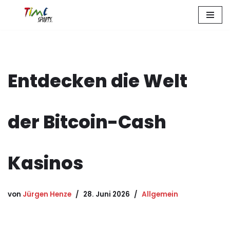
Zum
Inhalt
springen
Entdecken die Welt
der Bitcoin-Cash
Kasinos
von
Jürgen Henze
28. Juni 2026
Allgemein