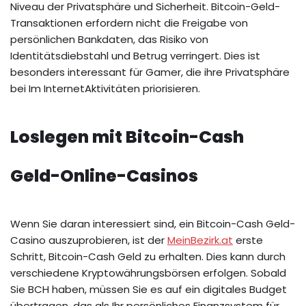
Niveau der Privatsphäre und Sicherheit. Bitcoin-Geld-
Transaktionen erfordern nicht die Freigabe von
persönlichen Bankdaten, das Risiko von
Identitätsdiebstahl und Betrug verringert. Dies ist
besonders interessant für Gamer, die ihre Privatsphäre
bei Im InternetAktivitäten priorisieren.
Loslegen mit Bitcoin-Cash
Geld-Online-Casinos
Wenn Sie daran interessiert sind, ein Bitcoin-Cash Geld-
Casino auszuprobieren, ist der
MeinBezirk.at
erste
Schritt, Bitcoin-Cash Geld zu erhalten. Dies kann durch
verschiedene Kryptowährungsbörsen erfolgen. Sobald
Sie BCH haben, müssen Sie es auf ein digitales Budget
übertragen, das als Ihr persönliches Finanzsystem für