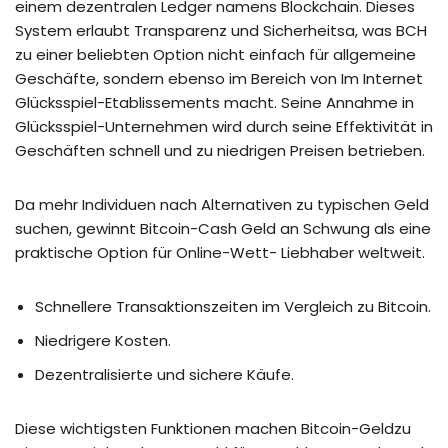
einem dezentralen Ledger namens Blockchain. Dieses
System erlaubt Transparenz und Sicherheitsa, was BCH
zu einer beliebten Option nicht einfach für allgemeine
Geschäfte, sondern ebenso im Bereich von Im Internet
Glücksspiel-Etablissements macht. Seine Annahme in
Glücksspiel-Unternehmen wird durch seine Effektivität in
Geschäften schnell und zu niedrigen Preisen betrieben.
Da mehr Individuen nach Alternativen zu typischen Geld
suchen, gewinnt Bitcoin-Cash Geld an Schwung als eine
praktische Option für Online-Wett- Liebhaber weltweit.
Schnellere Transaktionszeiten im Vergleich zu Bitcoin.
Niedrigere Kosten.
Dezentralisierte und sichere Käufe.
Diese wichtigsten Funktionen machen Bitcoin-Geldzu