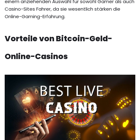
einem anziehenden Auswahl für sowohl Gamer als auch
Casino-Sites Fahrer, da sie wesentlich stärken die
Online-Gaming-Erfahrung.
Vorteile von Bitcoin-Geld-
Online-Casinos