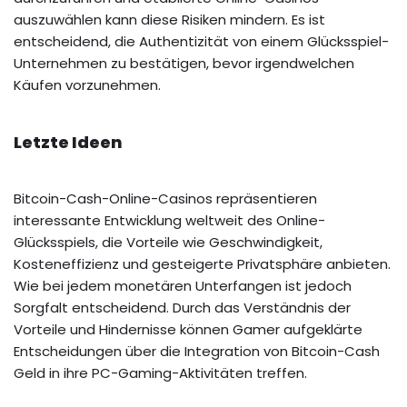
auszuwählen kann diese Risiken mindern. Es ist
entscheidend, die Authentizität von einem Glücksspiel-
Unternehmen zu bestätigen, bevor irgendwelchen
Käufen vorzunehmen.
Letzte Ideen
Bitcoin-Cash-Online-Casinos repräsentieren
interessante Entwicklung weltweit des Online-
Glücksspiels, die Vorteile wie Geschwindigkeit,
Kosteneffizienz und gesteigerte Privatsphäre anbieten.
Wie bei jedem monetären Unterfangen ist jedoch
Sorgfalt entscheidend. Durch das Verständnis der
Vorteile und Hindernisse können Gamer aufgeklärte
Entscheidungen über die Integration von Bitcoin-Cash
Geld in ihre PC-Gaming-Aktivitäten treffen.