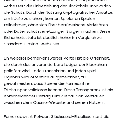
verbessert die Einbeziehung der Blockchain-Innovation
die Schutz. Durch die Nutzung kryptografischer Ansätze,
um Käufe zu sichern, können Spieler an Spielen
teilnehmen, ohne sich über betrügerische Aktivitäten
oder Datenschutzverletzungen Sorgen machen. Diese
Sicherheitsstufe ist deutlich höher im Vergleich zu
Standard-Casino-Websites.
Ein weiterer bemerkenswerter Vorteil ist die Offenheit,
die durch das unveränderbare Ledger der Blockchain
geliefert wird. Jede Transaktion und jedes Spiel-
Ergebnis wird öffentlich aufgezeichnet, zu
gewährleisten, dass Spieler die Fairness ihrer
Erfahrungen validieren können. Diese Transparenz ist ein
entscheidender Beitrag zum Aufbau von Vertrauen
zwischen dem Casino-Website und seinen Nutzern.
Ferner gewinnt Polygon Glücksspiel-Etablissement die