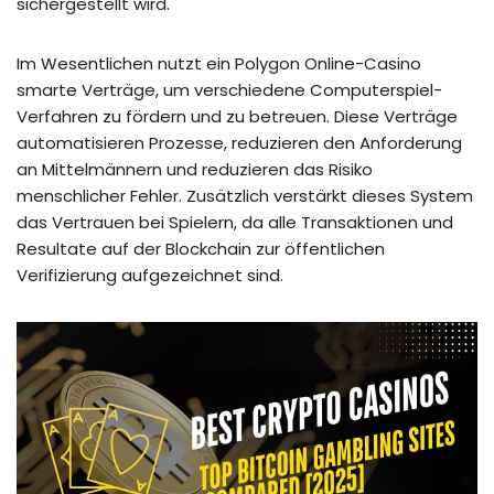
sichergestellt wird.
Im Wesentlichen nutzt ein Polygon Online-Casino
smarte Verträge, um verschiedene Computerspiel-
Verfahren zu fördern und zu betreuen. Diese Verträge
automatisieren Prozesse, reduzieren den Anforderung
an Mittelmännern und reduzieren das Risiko
menschlicher Fehler. Zusätzlich verstärkt dieses System
das Vertrauen bei Spielern, da alle Transaktionen und
Resultate auf der Blockchain zur öffentlichen
Verifizierung aufgezeichnet sind.