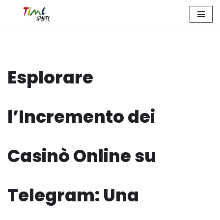
Zum
Inhalt
springen
Esplorare
l’Incremento dei
Casinò Online su
Telegram: Una