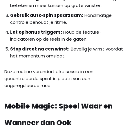
betekenen meer kansen op grote winsten.
Gebruik auto‑spin spaarzaam:
Handmatige
controle behoudt je ritme.
Let op bonus triggers:
Houd de feature-
indicatoren op de reels in de gaten.
Stop direct na een winst:
Beveilig je winst voordat
het momentum omslaat.
Deze routine verandert elke sessie in een
gecontroleerde sprint in plaats van een
ongereguleerde race.
Mobile Magic: Speel Waar en
Wanneer dan Ook