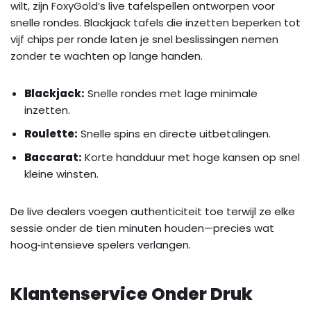
wilt, zijn FoxyGold’s live tafelspellen ontworpen voor
snelle rondes. Blackjack tafels die inzetten beperken tot
vijf chips per ronde laten je snel beslissingen nemen
zonder te wachten op lange handen.
Blackjack:
Snelle rondes met lage minimale
inzetten.
Roulette:
Snelle spins en directe uitbetalingen.
Baccarat:
Korte handduur met hoge kansen op snel
kleine winsten.
De live dealers voegen authenticiteit toe terwijl ze elke
sessie onder de tien minuten houden—precies wat
hoog‑intensieve spelers verlangen.
Klantenservice Onder Druk