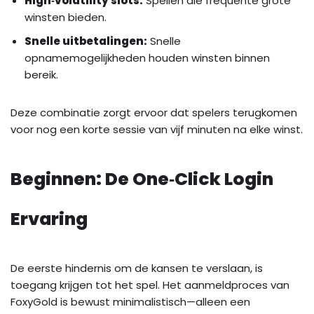
High‑volatility slots:
Spellen die frequente grote
winsten bieden.
Snelle uitbetalingen:
Snelle
opnamemogelijkheden houden winsten binnen
bereik.
Deze combinatie zorgt ervoor dat spelers terugkomen
voor nog een korte sessie van vijf minuten na elke winst.
Beginnen: De One‑Click Login
Ervaring
De eerste hindernis om de kansen te verslaan, is
toegang krijgen tot het spel. Het aanmeldproces van
FoxyGold is bewust minimalistisch—alleen een