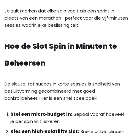
Je zult merken dat elke spin voelt als een sprint in
plaats van een marathon—perfect voor die vijf‑minuten
sessies waarin elke beslissing telt.
Hoe de Slot Spin in Minuten te
Beheersen
De sleutel tot succes in korte sessies is snelheid van
besluitvorming gecombineerd met goed
bankrollbeheer. Hier is een snel speelboek:
Stel een micro‑budget in:
Bepaal vooraf hoeveel
je per spin wilt riskeren.
Kies een high‑volatility slot:
Snelle uitbetalingen