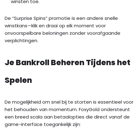
winsten toe.
De “Surprise Spins” promotie is een andere snelle
winstkans—klik en draai op elk moment voor
onvoorspelbare beloningen zonder voorafgaande
verplichtingen.
Je Bankroll Beheren Tijdens het
Spelen
De mogelijkheid om snel bij te storten is essentieel voor
het behouden van momentum. FoxyGold ondersteunt
een breed scala aan betaalopties die direct vanaf de
game-interface toegankelijk zijn: