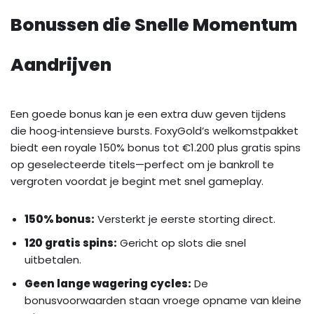
Bonussen die Snelle Momentum
Aandrijven
Een goede bonus kan je een extra duw geven tijdens
die hoog‑intensieve bursts. FoxyGold’s welkomstpakket
biedt een royale 150% bonus tot €1.200 plus gratis spins
op geselecteerde titels—perfect om je bankroll te
vergroten voordat je begint met snel gameplay.
150% bonus:
Versterkt je eerste storting direct.
120 gratis spins:
Gericht op slots die snel
uitbetalen.
Geen lange wagering cycles:
De
bonusvoorwaarden staan vroege opname van kleine