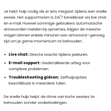
Je hebt hulp nodig als er iets misgaat tijdens een snelle
sessie. Het supportteam is 24/7 bereikbaar via live chat
en e‑mail. Hoewel sommige gebruikers automatische
antwoorden melden bij opnames, krijgen de meeste
vragen binnen enkele minuten een antwoord—genoeg
tijd om je game‑momentum te behouden.
Live chat:
Directe reactie tijdens piekuren.
E-mail support:
Gedetailleerde uitleg voor
complexe problemen.
Troubleshooting gidsen:
Zelfhulpopties
beschikbaar in meerdere talen.
De snelle hulp helpt de ritme van korte sessies te
behouden zonder onderbrekingen.