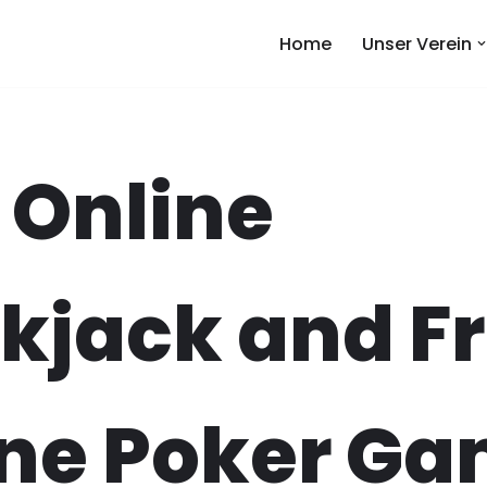
Home
Unser Verein
 Online
kjack and F
ine Poker G