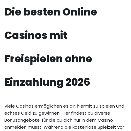
Die besten Online
Casinos mit
Freispielen ohne
Einzahlung 2026
Viele Casinos ermöglichen es dir, hiermit zu spielen und
echtes Geld zu gewinnen. Hier findest du diverse
Bonusangebote, für die du dich nur in dem Casino
anmelden musst. Während die kostenlose Spielzeit vor