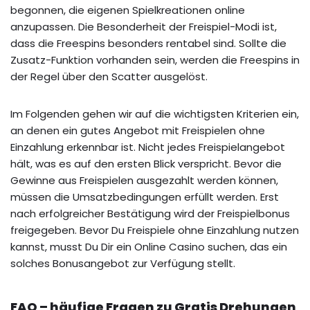
begonnen, die eigenen Spielkreationen online
anzupassen. Die Besonderheit der Freispiel-Modi ist,
dass die Freespins besonders rentabel sind. Sollte die
Zusatz-Funktion vorhanden sein, werden die Freespins in
der Regel über den Scatter ausgelöst.
Im Folgenden gehen wir auf die wichtigsten Kriterien ein,
an denen ein gutes Angebot mit Freispielen ohne
Einzahlung erkennbar ist. Nicht jedes Freispielangebot
hält, was es auf den ersten Blick verspricht. Bevor die
Gewinne aus Freispielen ausgezahlt werden können,
müssen die Umsatzbedingungen erfüllt werden. Erst
nach erfolgreicher Bestätigung wird der Freispielbonus
freigegeben. Bevor Du Freispiele ohne Einzahlung nutzen
kannst, musst Du Dir ein Online Casino suchen, das ein
solches Bonusangebot zur Verfügung stellt.
FAQ – häufige Fragen zu Gratis Drehungen