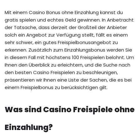
Mit einem Casino Bonus ohne Einzahlung kannst du
gratis spielen und echtes Geld gewinnen. In Anbetracht
der Tatsache, dass derzeit der Großteil der Anbieter
solch ein Angebot zur Verfügung stellt, fällt es einem
sehr schwer, ein gutes Freispielbonusangebot zu
erkennen. Zusätzlich zum Einzahlungsbonus werden Sie
in diesem Fall mit höchstens 100 Freispielen belohnt. Um
Ihnen den Überblick zu erleichtern, und die Suche nach
den besten Casino Freispielen zu beschleunigen,
präsentieren wir Ihnen eine Liste der Sachen, die es bei
einem Freispielbonus zu berücksichtigen gilt.
Was sind Casino Freispiele ohne
Einzahlung?