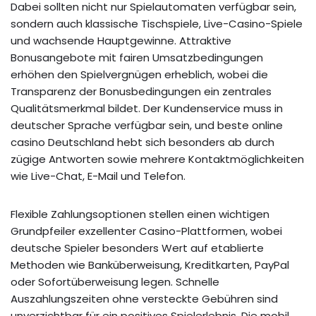
Dabei sollten nicht nur Spielautomaten verfügbar sein,
sondern auch klassische Tischspiele, Live-Casino-Spiele
und wachsende Hauptgewinne. Attraktive
Bonusangebote mit fairen Umsatzbedingungen
erhöhen den Spielvergnügen erheblich, wobei die
Transparenz der Bonusbedingungen ein zentrales
Qualitätsmerkmal bildet. Der Kundenservice muss in
deutscher Sprache verfügbar sein, und beste online
casino Deutschland hebt sich besonders ab durch
zügige Antworten sowie mehrere Kontaktmöglichkeiten
wie Live-Chat, E-Mail und Telefon.
Flexible Zahlungsoptionen stellen einen wichtigen
Grundpfeiler exzellenter Casino-Plattformen, wobei
deutsche Spieler besonders Wert auf etablierte
Methoden wie Banküberweisung, Kreditkarten, PayPal
oder Sofortüberweisung legen. Schnelle
Auszahlungszeiten ohne versteckte Gebühren sind
unverzichtbar für ein positives Spielerlebnis. Die mobil