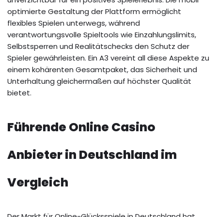
optimierte Gestaltung der Plattform ermöglicht
flexibles Spielen unterwegs, während
verantwortungsvolle Spieltools wie Einzahlungslimits,
Selbstsperren und Realitätschecks den Schutz der
Spieler gewährleisten. Ein A3 vereint all diese Aspekte zu
einem kohärenten Gesamtpaket, das Sicherheit und
Unterhaltung gleichermaßen auf höchster Qualität
bietet.
Führende Online Casino
Anbieter in Deutschland im
Vergleich
Der Markt für Online-Glücksspiele in Deutschland hat