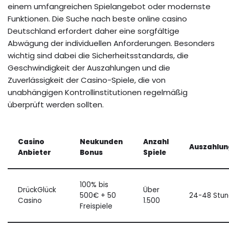
einem umfangreichen Spielangebot oder modernste
Funktionen. Die Suche nach beste online casino
Deutschland erfordert daher eine sorgfältige
Abwägung der individuellen Anforderungen. Besonders
wichtig sind dabei die Sicherheitsstandards, die
Geschwindigkeit der Auszahlungen und die
Zuverlässigkeit der Casino-Spiele, die von
unabhängigen Kontrollinstitutionen regelmäßig
überprüft werden sollten.
Casino
Neukunden
Anzahl
Auszahlun
Anbieter
Bonus
Spiele
100% bis
DrückGlück
Über
500€ + 50
24-48 Stu
Casino
1.500
Freispiele