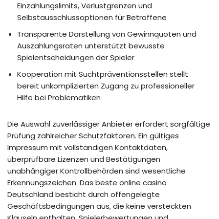
Einzahlungslimits, Verlustgrenzen und
Selbstausschlussoptionen für Betroffene
Transparente Darstellung von Gewinnquoten und
Auszahlungsraten unterstützt bewusste
Spielentscheidungen der Spieler
Kooperation mit Suchtpräventionsstellen stellt
bereit unkomplizierten Zugang zu professioneller
Hilfe bei Problematiken
Die Auswahl zuverlässiger Anbieter erfordert sorgfältige
Prüfung zahlreicher Schutzfaktoren. Ein gültiges
Impressum mit vollständigen Kontaktdaten,
überprüfbare Lizenzen und Bestätigungen
unabhängiger Kontrollbehörden sind wesentliche
Erkennungszeichen. Das beste online casino
Deutschland besticht durch offengelegte
Geschäftsbedingungen aus, die keine versteckten
Klauseln enthalten. Spielerbewertungen und