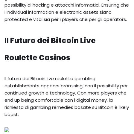
possibility di hacking e attacchi informatici. Ensuring che
i individual information e electronic assets siano
protected è vital sia per i players che per gli operators.
Il Futuro dei Bitcoin Live
Roulette Casinos
Il futuro dei Bitcoin live roulette gambling
establishments appears promising, con il possibility per
continued growth e technology. Con more players che
end up being comfortable con i digital money, la
richiesta di gambling remedies basate su Bitcoin è likely
boost.