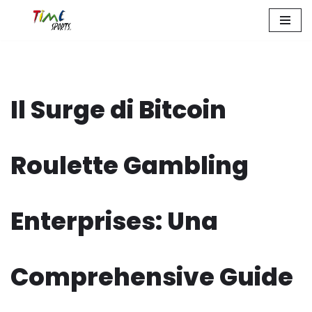
Zum
Inhalt
springen
Il Surge di Bitcoin
Roulette Gambling
Enterprises: Una
Comprehensive Guide