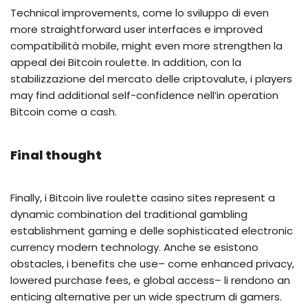
Technical improvements, come lo sviluppo di even
more straightforward user interfaces e improved
compatibilità mobile, might even more strengthen la
appeal dei Bitcoin roulette. In addition, con la
stabilizzazione del mercato delle criptovalute, i players
may find additional self-confidence nell’in operation
Bitcoin come a cash.
Final thought
Finally, i Bitcoin live roulette casino sites represent a
dynamic combination del traditional gambling
establishment gaming e delle sophisticated electronic
currency modern technology. Anche se esistono
obstacles, i benefits che use– come enhanced privacy,
lowered purchase fees, e global access– li rendono an
enticing alternative per un wide spectrum di gamers.