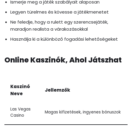
Ismerje meg a játék szabályait alaposan
Legyen türelmes és kövesse a játékmenetet
Ne feledje, hogy a rulett egy szerencsejáték,
maradjon realista a várakozásokkal
Használja ki a különböző fogadási lehetőségeket
Online Kaszinók, Ahol Játszhat
Kaszinó
Jellemzők
Neve
Las Vegas
Magas kifizetések, ingyenes bónuszok
Casino