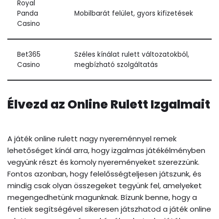
Royal
Panda
Mobilbarát felület, gyors kifizetések
Casino
Bet365
Széles kínálat rulett változatokból,
Casino
megbízható szolgáltatás
Élvezd az Online Rulett Izgalmait
A játék online rulett nagy nyereménnyel remek
lehetőséget kínál arra, hogy izgalmas játékélményben
vegyünk részt és komoly nyereményeket szerezzünk.
Fontos azonban, hogy felelősségteljesen játszunk, és
mindig csak olyan összegeket tegyünk fel, amelyeket
megengedhetünk magunknak. Bízunk benne, hogy a
fentiek segítségével sikeresen játszhatod a játék online