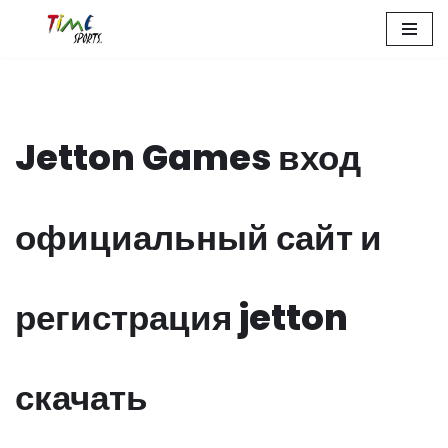
Zum
Inhalt
springen
Jetton Games вход
официальный сайт и
регистрация jetton
скачать