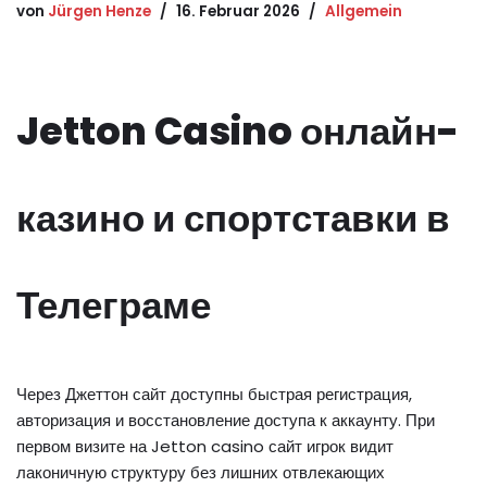
von
Jürgen Henze
16. Februar 2026
Allgemein
Jetton Casino онлайн-
казино и спортставки в
Телеграме
Через Джеттон сайт доступны быстрая регистрация,
авторизация и восстановление доступа к аккаунту. При
первом визите на Jetton casino сайт игрок видит
лаконичную структуру без лишних отвлекающих